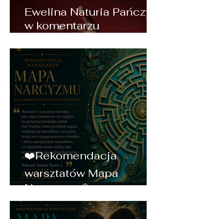
Ewelina Naturia Pańczyk
w komentarzu
eksperckim o szantażu
emocjonalnym i
manipulacji dla NaTemat
❤️Rekomendacja
warsztatów Mapa
Narcyzmu💠❤️