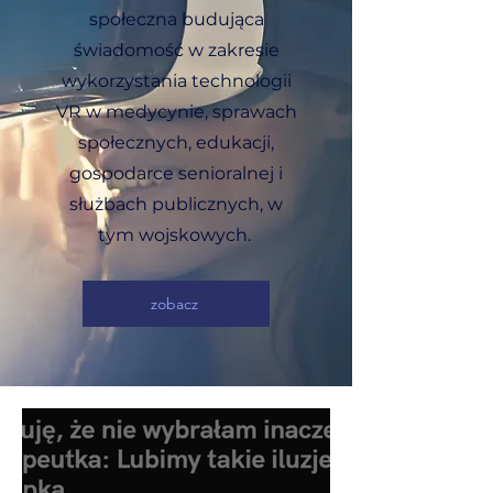
społeczna budująca
świadomość w zakresie
wykorzystania technologii
VR w medycynie, sprawach
społecznych, edukacji,
gospodarce senioralnej i
służbach publicznych, w
tym wojskowych.
zobacz