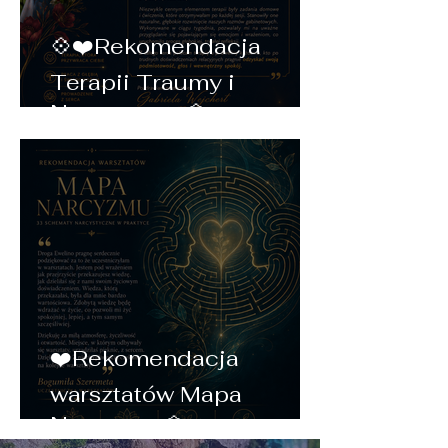
💠❤️Rekomendacja
Terapii Traumy i
Narcyzmu❤️💠
❤️Rekomendacja
warsztatów Mapa
Narcyzmu💠❤️