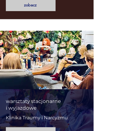
zobacz
warsztaty stacjonarne
i wyjazdowe
Klinika Traumy i Narcyzmu