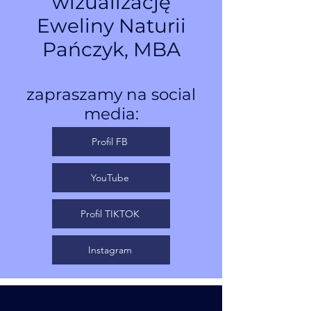
wizualizację
Eweliny Naturii
Pańczyk, MBA
zapraszamy na social
media:
Profil FB
YouTube
Profil TIKTOK
Instagram