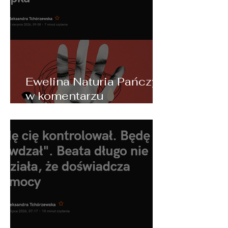
Ewelina Naturia Pańczyk
w komentarzu
eksperckim o Traumie
Straty i ałobie po
niewybranym życiu dla
NaTemat