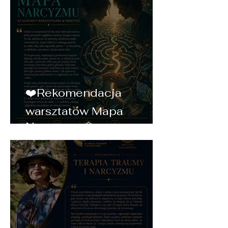
❤️Rekomendacja
warsztatów Mapa
Narcyzmu💠❤️