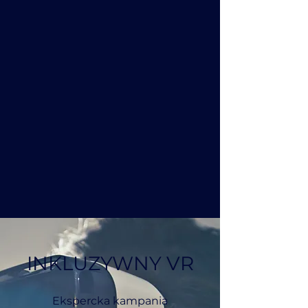
INKLUZYWNY VR
Ekspercka kampania