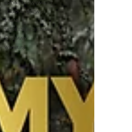
ARTYKUŁY I WYWIADY
TERAPIA I ROZWÓJ
E SENS
SESJE ESENCJI CHWIL
WYSTAWY
Warsztaty