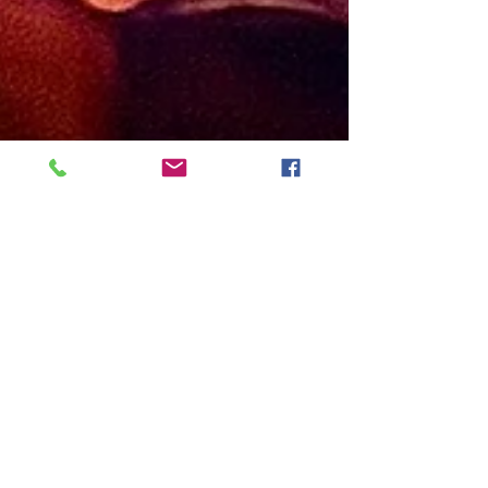
2 lip
✨ Podsumowanie 4 edycji
warsztatów Matryca Traumy
– 11 Nieżyć vs. 1 Życie w JA
✨Autorskie warsztaty