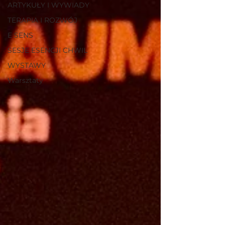
ARTYKUŁY I WYWIADY
TERAPIA I ROZWÓJ
E SENS
SESJE ESENCJI CHWIL
WYSTAWY
Warsztaty