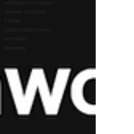
ARTYKUŁY I WYWIADY
TERAPIA I ROZWÓJ
E SENS
SESJE ESENCJI CHWIL
WYSTAWY
Warsztaty