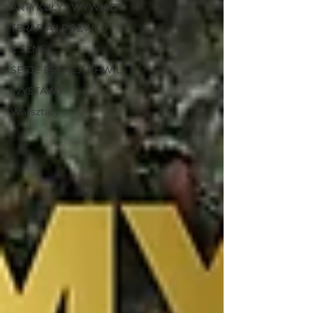
ARTYKUŁY I WYWIADY
TERAPIA I ROZWÓJ
E SENS
SESJE ESENCJI CHWIL
WYSTAWY
Warsztaty