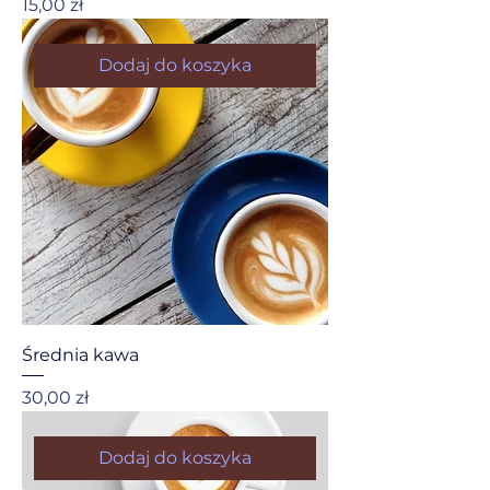
Cena
15,00 zł
Dodaj do koszyka
Średnia kawa
Cena
30,00 zł
Dodaj do koszyka