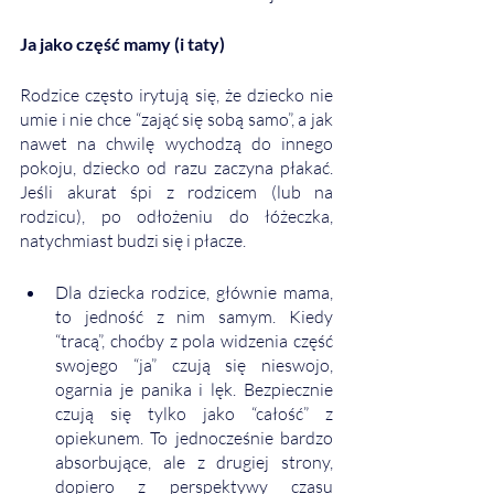
Ja jako część mamy (i taty)
Rodzice często irytują się, że dziecko nie 
umie i nie chce “zająć się sobą samo”, a jak 
nawet na chwilę wychodzą do innego 
pokoju, dziecko od razu zaczyna płakać. 
Jeśli akurat śpi z rodzicem (lub na 
rodzicu), po odłożeniu do łóżeczka, 
natychmiast budzi się i płacze. 
Dla dziecka rodzice, głównie mama, 
to jedność z nim samym. Kiedy 
“tracą”, choćby z pola widzenia część 
swojego “ja” czują się nieswojo, 
ogarnia je panika i lęk. Bezpiecznie 
czują się tylko jako “całość” z 
opiekunem. To jednocześnie bardzo 
absorbujące, ale z drugiej strony, 
dopiero z perspektywy czasu 