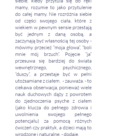
siebie, kiedy przytula się do ręki 
mamy, rozumie to jako przytulenie 
do całej mamy. Nie rozróżnia siebie 
od części swojego ciała, które z 
wiekiem w pewnym sensie przestają 
być jednym z daną osobą, a 
zaczynają być własnością tej osoby - 
mówimy przecież “moja głowa”, “boli 
mnie mój brzuch”. Pojęcie “ja” 
przesuwa się bardziej do świata 
wewnętrznego, psychicznego, 
“duszy”, a przestaje być w pełni 
utożsamiane z ciałem.  - zauważa. - to 
ciekawa obserwacja, ponieważ wiele 
nauk duchowych dąży z powrotem 
do zjednoczenia psyche z ciałem 
(jako klucza do pełnego zdrowia i 
uwolnienia swojego pełnego 
potencjału) za pomocą różnych 
ćwiczeń czy praktyk, a dzieci mają to 
wrodzone i naturalne. - dodaje.