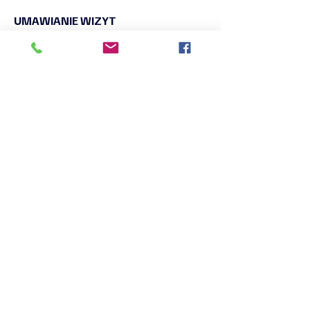
UMAWIANIE WIZYT
TERAPEUTYCZNYCH
I ZABIEGOWYCH
ZAPISY NA WARSZTATY
KLINIKA TRAUMY I NARCYZMU
Tel:
+48 660 519 565
Tel:
+48 690 028 011
naukaiswiadomosc@gmail.com
WSPÓŁPRACA I
POMIESZCZENIA
Tel:
+48 660 519 565
+48 690 028 011
naukaiswiadomosc@gmail.com