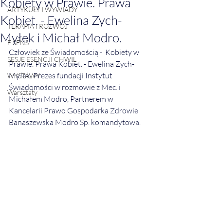
Kobiety w Prawie. Prawa
ARTYKUŁY I WYWIADY
Kobiet. - Ewelina Zych-
TERAPIA I ROZWÓJ
Myłek i Michał Modro.
E SENS
Człowiek ze Świadomością -  Kobiety w 
SESJE ESENCJI CHWIL
Prawie. Prawa Kobiet. - Ewelina Zych-
Myłek, Prezes fundacji Instytut 
WYSTAWY
Świadomości w rozmowie z Mec. i 
Warsztaty
Michałem Modro, Partnerem w 
Kancelarii Prawo Gospodarka Zdrowie 
Banaszewska Modro Sp. komandytowa.   