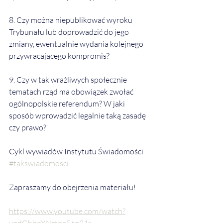
8. Czy można niepublikować wyroku 
Trybunału lub doprowadzić do jego 
zmiany, ewentualnie wydania kolejnego 
przywracającego kompromis?   
9. Czy w tak wrażliwych społecznie 
tematach rząd ma obowiązek zwołać 
ogólnopolskie referendum? W jaki 
sposób wprowadzić legalnie taką zasadę 
czy prawo?   
Cykl wywiadów Instytutu Świadomości  
#takswiadomosci
Zapraszamy do obejrzenia materiału!
https://www.youtube.com/watch?
v=dGhbgXNrtqg&t=21s