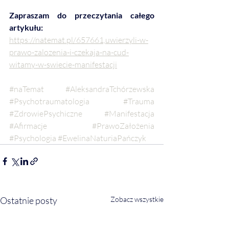
Zapraszam do przeczytania całego 
artykułu:
https://natemat.pl/657661,uwierzyli-w-
prawo-zalozenia-i-czekaja-na-cud-
witamy-w-swiecie-manifestacji
#naTemat
#AleksandraTchórzewska
#Psychotraumatologia
#Trauma
#ZdrowiePsychiczne
#Manifestacja
#Afirmacje
#PrawoZałożenia
#Psychologia
#EwelinaNaturiaPańczyk
Ostatnie posty
Zobacz wszystkie