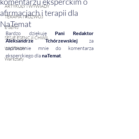
komentarzu eksperckim o
ARTYKUŁY I WYWIADY
afirmacjach i terapii dla
TERAPIA I ROZWÓJ
NaTemat
E SENS
Bardzo dziękuję 
Pani Redaktor 
SESJE ESENCJI CHWIL
Aleksandrze Tchórzewskiej
 za 
zaproszenie mnie do komentarza 
WYSTAWY
eksperckiego dla 
naTemat
.
Warsztaty