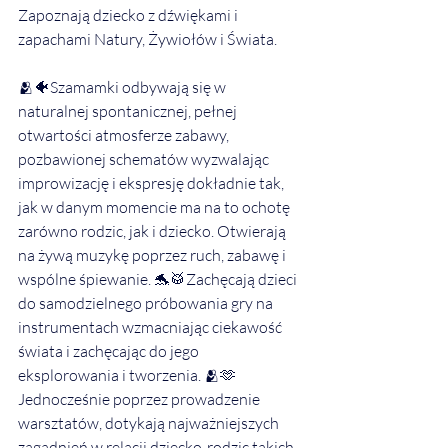
Zapoznają dziecko z dźwiękami i 
zapachami Natury, Żywiołów i Świata. 
🫂🐠Szamamki odbywają się w 
naturalnej spontanicznej, pełnej 
otwartości atmosferze zabawy, 
pozbawionej schematów wyzwalając 
improwizację i ekspresję dokładnie tak, 
jak w danym momencie ma na to ochotę 
zarówno rodzic, jak i dziecko. Otwierają 
na żywą muzykę poprzez ruch, zabawę i 
wspólne śpiewanie. 🐬🥁Zachęcają dzieci 
do samodzielnego próbowania gry na 
instrumentach wzmacniając ciekawość 
świata i zachęcając do jego 
eksplorowania i tworzenia. 🫂🫶
Jednocześnie poprzez prowadzenie 
warsztatów, dotykają najważniejszych 
zagadnień w relacji dziecko-rodzic takich 