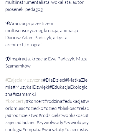
multiinstrumentalista, wokalista, autor 
piosenek, pedagog
🦋Aranżacja przestrzeni 
multisensorycznej, kreacja, animacja: 
Dariusz Adam Pańczyk, artysta, 
architekt, fotograf
🦋Inspiracja, kreacja: Ewa Pańczyk, Muza 
Szamamków
#ZajęciaMuzyczne
#DlaDzieci#MatkaZie
mia#MuzykaIDźwięki#EdukacjaEkologic
zna#szamamk,i 
#koncerty
#koncert#rodzina#edukacja#w
orldmusic#dziecko#dzieci#bliskosc#relac
ja#rodzicielstwo#rodzicielstwobliskosci#
zajeciadladzieci#zywiolwody#zywiol#psy
chologia#empatia#warsztaty#dziecinstw