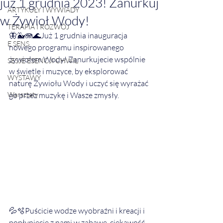
już 1 grudnia 2023! Zanurkuj
ARTYKUŁY I WYWIADY
w Żywioł Wody!
TERAPIA I ROZWÓJ
🦋🐳🪼🌊Już 1 grudnia inauguracja 
E SENS
nowego programu inspirowanego 
żywiołem Wody! Zanurkujecie wspólnie 
SESJE ESENCJI CHWIL
w świetle i muzyce, by eksplorować 
WYSTAWY
naturę Żywiołu Wody i uczyć się wyrażać 
Warsztaty
go przez muzykę i Wasze zmysły.
💦🫧Puścicie wodze wyobraźni i kreacji i 
popłyniecie z nami w zabawę, ciekawość, 