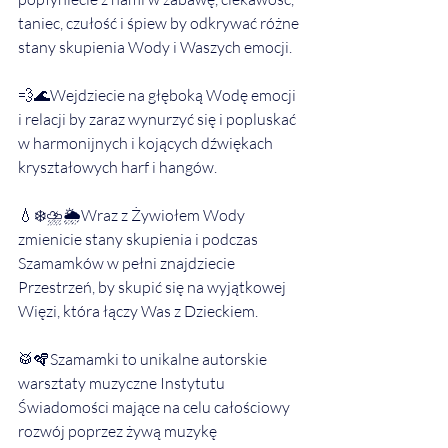
taniec, czułość i śpiew by odkrywać różne 
stany skupienia Wody i Waszych emocji. 
💨🌊Wejdziecie na głęboką Wodę emocji 
i relacji by zaraz wynurzyć się i popluskać 
w harmonijnych i kojących dźwiękach 
kryształowych harf i hangów. 
💧❄️⛈️🌦️Wraz z Żywiołem Wody 
zmienicie stany skupienia i podczas 
Szamamków w pełni znajdziecie 
Przestrzeń, by skupić się na wyjątkowej 
Więzi, która łączy Was z Dzieckiem. 
🥁🪇Szamamki to unikalne autorskie 
warsztaty muzyczne Instytutu 
Świadomości mające na celu całościowy 
rozwój poprzez żywą muzykę 