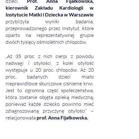
dzieci. 
Prof. Anna Fijałkowska, 
kierownik Zakładu Kardiologii w 
Instytucie Matki i Dziecka w Warszawie
przybliżyła wyniki badania, 
przeprowadzonego przez Instytut, które 
oparto na reprezentatywnej grupie 
dwóch tysięcy ośmioletnich chłopców. 
„Aż 35 proc. z nich cierpi z powodu 
nadwagi i otyłości, z kolei otyłość 
występuje u 20 proc. chłopców. Aż 20 
proc. badanych dzieci miało 
nieprawidłowe skurczowe ciśnienie krwi. 
Jest to ogromna część społeczeństwa, 
która zostanie objęta opieką medyczną, 
ponieważ każde dziecko powinno mieć 
zdiagnozowaną przyczynę otyłości” – 
relacjonowała 
prof. Anna Fijałkowska. 