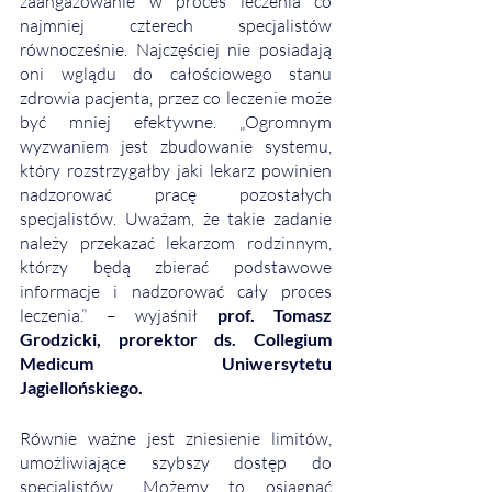
zaangażowanie w proces leczenia co 
najmniej czterech specjalistów 
równocześnie. Najczęściej nie posiadają 
oni wglądu do całościowego stanu 
zdrowia pacjenta, przez co leczenie może 
być mniej efektywne. „Ogromnym 
wyzwaniem jest zbudowanie systemu, 
który rozstrzygałby jaki lekarz powinien 
nadzorować pracę pozostałych 
specjalistów. Uważam, że takie zadanie 
należy przekazać lekarzom rodzinnym, 
którzy będą zbierać podstawowe 
informacje i nadzorować cały proces 
leczenia.” – wyjaśnił 
prof. Tomasz 
Grodzicki, prorektor ds. Collegium 
Medicum Uniwersytetu 
Jagiellońskiego. 
Równie ważne jest zniesienie limitów, 
umożliwiające szybszy dostęp do 
specjalistów. „Możemy to osiągnąć 