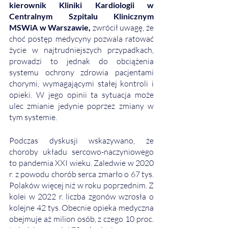
kierownik Kliniki Kardiologii w 
Centralnym Szpitalu Klinicznym 
MSWiA w Warszawie,
 zwrócił uwagę, że 
choć postęp medycyny pozwala ratować 
życie w najtrudniejszych przypadkach, 
prowadzi to jednak do obciążenia 
systemu ochrony zdrowia pacjentami 
chorymi, wymagającymi stałej kontroli i 
opieki. W jego opinii ta sytuacja może 
ulec zmianie jedynie poprzez zmiany w 
tym systemie.
Podczas dyskusji wskazywano, że 
choroby układu sercowo-naczyniowego 
to pandemia XXI wieku. Zaledwie w 2020 
r. z powodu chorób serca zmarło o 67 tys. 
Polaków więcej niż w roku poprzednim. Z 
kolei w 2022 r. liczba zgonów wzrosła o 
kolejne 42 tys. Obecnie opieka medyczna 
obejmuje aż milion osób, z czego 10 proc. 