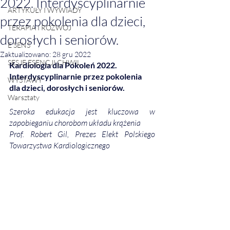
2022. Interdyscyplinarnie
ARTYKUŁY I WYWIADY
przez pokolenia dla dzieci,
TERAPIA I ROZWÓJ
dorosłych i seniorów.
E SENS
Zaktualizowano:
28 gru 2022
SESJE ESENCJI CHWIL
Kardiologia dla Pokoleń 2022. 
Interdyscyplinarnie przez pokolenia 
WYSTAWY
dla dzieci, dorosłych i seniorów. 
Warsztaty
Szeroka edukacja jest kluczowa w 
zapobieganiu chorobom układu krążenia
Prof. Robert Gil, Prezes Elekt Polskiego 
Towarzystwa Kardiologicznego