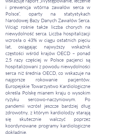
wskazuje raport „Występowanie, leczenie 
i prewencja wtórna zawałów serca w 
Polsce”, oparty na statystykach 
Narodowej Bazy Danych Zawałów Serca. 
Wciąż rośnie także liczba chorych na 
niewydolność serca. Liczba hospitalizacji 
wzrosła o 43% w ciągu ostatnich pięciu 
lat, osiągając najwyższy wskaźnik 
częstości wśród krajów OECD – ponad 
2,5 razy częściej w Polsce pacjenci są 
hospitalizowani z powodu niewydolności 
serca niż średnia OECD, co wskazuje na 
najgorsze rokowanie pacjentów. 
Europejskie Towarzystwo Kardiologiczne 
określa Polskę mianem kraju o wysokim 
ryzyku sercowo-naczyniowym. Po 
pandemii wzrósł jeszcze bardziej dług 
zdrowotny, z którym kardiolodzy starają 
się skutecznie walczyć poprzez 
koordynowane programy kardiologiczne 
dokładnie. 