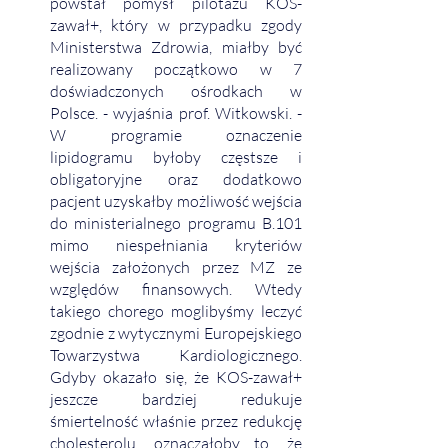
powstał pomysł pilotażu KOS-
zawał+, który w przypadku zgody 
Ministerstwa Zdrowia, miałby być 
realizowany początkowo w 7 
doświadczonych ośrodkach w 
Polsce. - wyjaśnia prof. Witkowski. - 
W programie oznaczenie 
lipidogramu byłoby częstsze i 
obligatoryjne oraz dodatkowo 
pacjent uzyskałby możliwość wejścia 
do ministerialnego programu B.101 
mimo niespełniania kryteriów 
wejścia założonych przez MZ ze 
względów finansowych. Wtedy 
takiego chorego moglibyśmy leczyć 
zgodnie z wytycznymi Europejskiego 
Towarzystwa Kardiologicznego. 
Gdyby okazało się, że KOS-zawał+ 
jeszcze bardziej redukuje 
śmiertelność właśnie przez redukcję 
cholesterolu, oznaczałoby to, że 