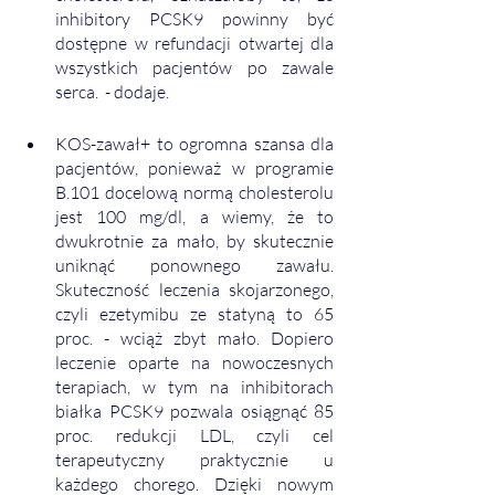
inhibitory PCSK9 powinny być 
dostępne w refundacji otwartej dla 
wszystkich pacjentów po zawale 
serca.  - dodaje. 
KOS-zawał+ to ogromna szansa dla 
pacjentów, ponieważ w programie 
B.101 docelową normą cholesterolu  
jest 100 mg/dl, a wiemy, że to 
dwukrotnie za mało, by skutecznie 
uniknąć ponownego zawału. 
Skuteczność leczenia skojarzonego, 
czyli ezetymibu ze statyną to 65 
proc. - wciąż zbyt mało. Dopiero 
leczenie oparte na nowoczesnych 
terapiach, w tym na inhibitorach 
białka PCSK9 pozwala osiągnąć 85 
proc. redukcji LDL, czyli cel 
terapeutyczny praktycznie u 
każdego chorego. Dzięki nowym 