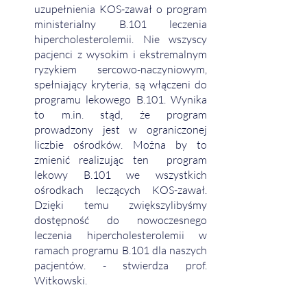
uzupełnienia KOS-zawał o program 
ministerialny B.101 leczenia 
hipercholesterolemii. Nie wszyscy 
pacjenci z wysokim i ekstremalnym 
ryzykiem sercowo-naczyniowym, 
spełniający kryteria, są włączeni do 
programu lekowego B.101. Wynika 
to m.in. stąd, że program 
prowadzony jest w ograniczonej 
liczbie ośrodków. Można by to 
zmienić realizując ten  program 
lekowy B.101 we wszystkich 
ośrodkach leczących KOS-zawał. 
Dzięki temu zwiększylibyśmy 
dostępność do nowoczesnego 
leczenia hipercholesterolemii w 
ramach programu B.101 dla naszych 
pacjentów. - stwierdza prof. 
Witkowski. 