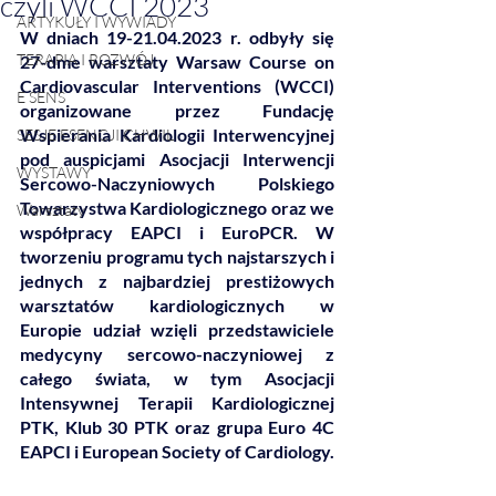
czyli WCCI 2023
ARTYKUŁY I WYWIADY
W dniach 19-21.04.2023 r. odbyły się 
TERAPIA I ROZWÓJ
27-dme warsztaty Warsaw Course on 
Cardiovascular Interventions (WCCI) 
E SENS
organizowane przez Fundację 
Wspierania Kardiologii Interwencyjnej 
SESJE ESENCJI CHWIL
pod auspicjami Asocjacji Interwencji 
WYSTAWY
Sercowo-Naczyniowych Polskiego 
Towarzystwa Kardiologicznego oraz we 
Warsztaty
współpracy EAPCI i EuroPCR. W 
tworzeniu programu tych najstarszych i 
jednych z najbardziej prestiżowych 
warsztatów kardiologicznych w 
Europie udział wzięli przedstawiciele 
medycyny sercowo-naczyniowej z 
całego świata, w tym Asocjacji 
Intensywnej Terapii Kardiologicznej 
PTK, Klub 30 PTK oraz grupa Euro 4C 
EAPCI i European Society of Cardiology. 