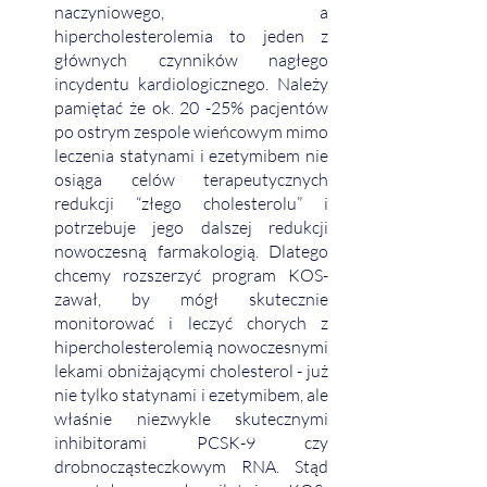
naczyniowego, a 
hipercholesterolemia to jeden z 
głównych czynników nagłego 
incydentu kardiologicznego. Należy 
pamiętać że ok. 20 -25% pacjentów 
po ostrym zespole wieńcowym mimo 
leczenia statynami i ezetymibem nie 
osiąga celów terapeutycznych 
redukcji “złego cholesterolu” i 
potrzebuje jego dalszej redukcji 
nowoczesną farmakologią. Dlatego 
chcemy rozszerzyć program KOS-
zawał, by mógł skutecznie 
monitorować i leczyć chorych z 
hipercholesterolemią nowoczesnymi 
lekami obniżającymi cholesterol - już 
nie tylko statynami i ezetymibem, ale 
właśnie niezwykle skutecznymi 
inhibitorami PCSK-9 czy 
drobnocząsteczkowym RNA. Stąd 