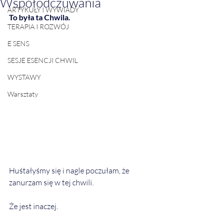
Współodczuwania
ARTYKUŁY I WYWIADY
To była ta Chwila.
TERAPIA I ROZWÓJ
E SENS
SESJE ESENCJI CHWIL
WYSTAWY
Warsztaty
Huśtałyśmy się i nagle poczułam, że 
zanurzam się w tej chwili.
Że jest inaczej.