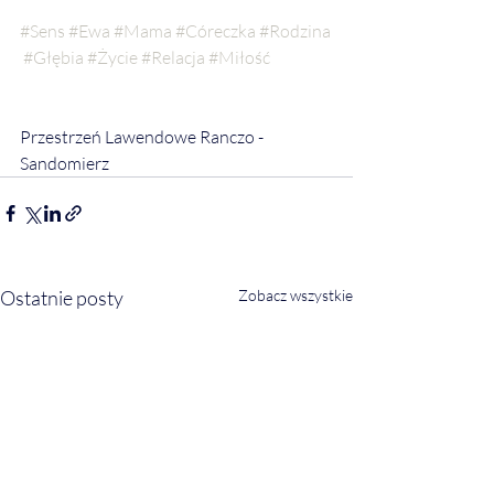
#Sens
#Ewa
#Mama
#Córeczka
#Rodzina
#Głębia
#Życie
#Relacja
#Miłość
Przestrzeń Lawendowe Ranczo - 
Sandomierz
Ostatnie posty
Zobacz wszystkie