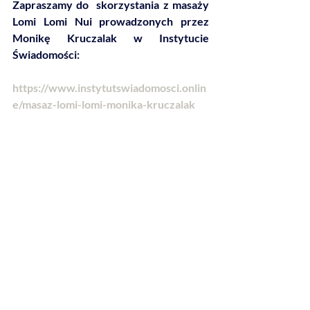
Zapraszamy do  skorzystania z masaży 
Lomi Lomi Nui prowadzonych przez 
Monikę Kruczalak w Instytucie 
Świadomości: 
https://www.instytutswiadomosci.onlin
e/masaz-lomi-lomi-monika-kruczalak