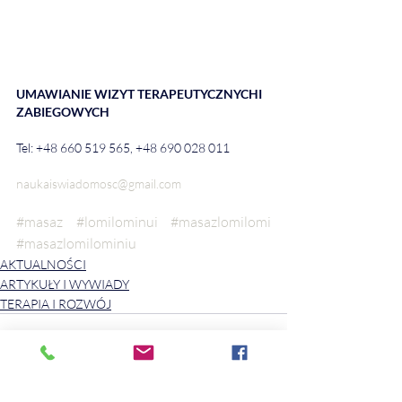
UMAWIANIE WIZYT TERAPEUTYCZNYCHI 
ZABIEGOWYCH
Tel: +48 660 519 565, +48 690 028 011
naukaiswiadomosc@gmail.com
#masaz
#lomilominui
#masazlomilomi
#masazlomilominiu
AKTUALNOŚCI
ARTYKUŁY I WYWIADY
TERAPIA I ROZWÓJ