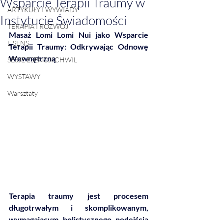
Wsparcie Terapii Traumy w
ARTYKUŁY I WYWIADY
Instytucie Świadomości
TERAPIA I ROZWÓJ
Masaż Lomi Lomi Nui jako Wsparcie 
E SENS
Terapii Traumy: Odkrywając Odnowę 
Wewnętrzną
SESJE ESENCJI CHWIL
WYSTAWY
Warsztaty
Terapia traumy jest procesem 
długotrwałym i skomplikowanym, 
wymagającym holistycznego podejścia 