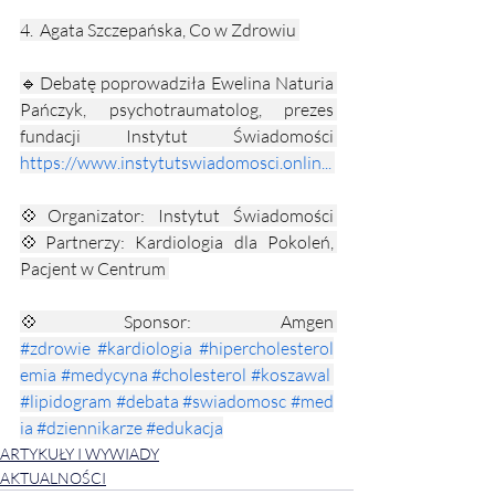
4.  Agata Szczepańska, Co w Zdrowiu 
🔹Debatę poprowadziła Ewelina Naturia 
Pańczyk, psychotraumatolog, prezes 
fundacji Instytut Świadomości 
https://www.instytutswiadomosci.onlin
...
💠Organizator: Instytut Świadomości 
💠Partnerzy: Kardiologia dla Pokoleń, 
Pacjent w Centrum 
💠Sponsor: Amgen 
#zdrowie
#kardiologia
#hipercholesterol
emia
#medycyna
#cholesterol
#koszawal
#lipidogram
#debata
#swiadomosc
#med
ia
#dziennikarze
#edukacja
ARTYKUŁY I WYWIADY
AKTUALNOŚCI