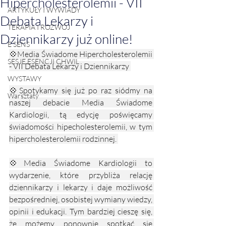
Hipercholesterolemii - VII
ARTYKUŁY I WYWIADY
Debata Lekarzy i
TERAPIA I ROZWÓJ
Dziennikarzy już online!
E SENS
💠Media Świadome Hipercholesterolemii 
SESJE ESENCJI CHWIL
- VII Debata Lekarzy i Dziennikarzy 
WYSTAWY
💠Spotykamy się już po raz siódmy na 
Warsztaty
naszej debacie Media Świadome 
Kardiologii, tą edycję poświęcamy 
świadomości hipecholesterolemii, w tym 
hipercholesterolemii rodzinnej. 
💠Media Świadome Kardiologii to 
wydarzenie, które przybliża relację 
dziennikarzy i lekarzy i daje możliwość 
bezpośredniej, osobistej wymiany wiedzy, 
opinii i edukacji. Tym bardziej cieszę się, 
że możemy ponownie spotkać się 