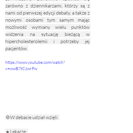
zarówno z dziennikarzami, którzy są z 
nami od pierwszej edycji debaty, a także z 
nowymi osobami tym samym mając 
możliwość wymiany wielu punktów 
widzenia na sytuację bieżącą w 
hipercholesterolemii i potrzeby jej 
pacjentów. 
https://www.youtube.com/watch?
v=wwB7tCzwrPw
💠W debacie udział wzięli: 
🔹Lekarze: 