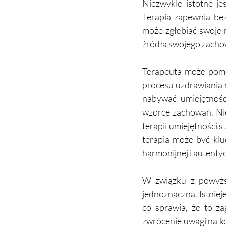
Niezwykle istotne je
Terapia zapewnia be
może zgłębiać swoje 
źródła swojego zachow
Terapeuta może pomóc
procesu uzdrawiania 
nabywać umiejętnośc
wzorce zachowań. Nie
terapii umiejętności s
terapia może być kl
harmonijnej i autentyc
W związku z powyższ
jednoznaczna. Istnie
co sprawia, że ​​to 
zwrócenie uwagi na ko