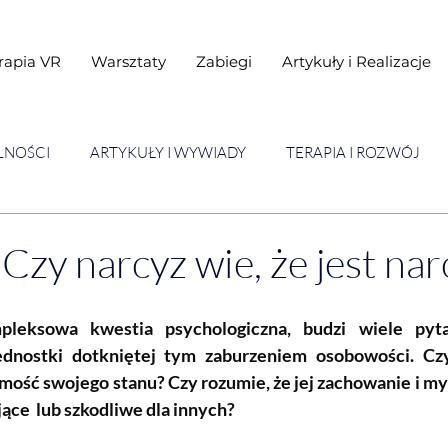
rapia VR
Warsztaty
Zabiegi
Artykuły i Realizacje
LNOŚCI
ARTYKUŁY I WYWIADY
TERAPIA I ROZWÓJ
STAWY
Warsztaty
Czy narcyz wie, że jest na
pleksowa kwestia psychologiczna, budzi wiele pyta
dnostki dotkniętej tym zaburzeniem osobowości. Czy
ość swojego stanu? Czy rozumie, że jej zachowanie i my
ące  lub szkodliwe dla innych?