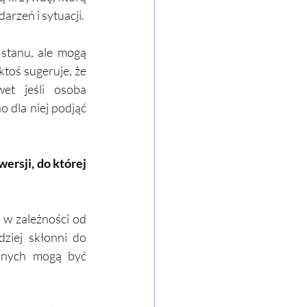
arzeń i sytuacji.
stanu, ale mogą 
toś sugeruje, że 
t jeśli osoba 
dla niej podjąć 
ersji, do której 
 zależności od 
iej skłonni do 
nnych mogą być 