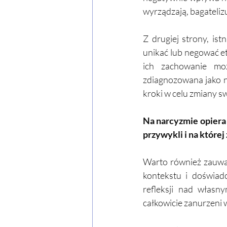
wyrządzają, bagateliz
Z drugiej strony, is
unikać lub negować et
ich zachowanie moż
zdiagnozowana jako n
kroki w celu zmiany s
Na narcyzmie opiera s
przywykli i na której 
Warto również zauwa
kontekstu i doświad
refleksji nad własn
całkowicie zanurzeni 