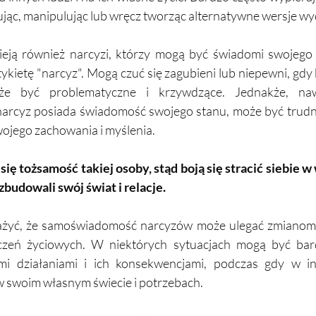
ując, manipulując lub wręcz tworząc alternatywne wersje wyd
tnieją również narcyzi, którzy mogą być świadomi swojego 
ykietę "narcyz". Mogą czuć się zagubieni lub niepewni, gdy k
e być problematyczne i krzywdzące. Jednakże, nawe
arcyz posiada świadomość swojego stanu, może być trudno 
wojego zachowania i myślenia. 
ię tożsamość takiej osoby, stąd boją się stracić siebie w w
zbudowali swój świat i relacje. 
żyć, że samoświadomość narcyzów może ulegać zmianom w
czeń życiowych. W niektórych sytuacjach mogą być bardz
ymi działaniami i ich konsekwencjami, podczas gdy w i
w swoim własnym świecie i potrzebach.