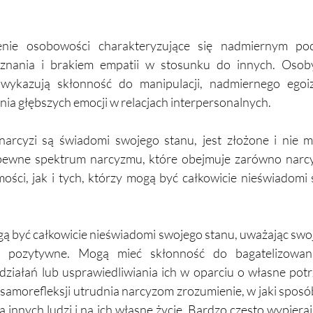
nie osobowości charakteryzujące się nadmiernym poc
uznania i brakiem empatii w stosunku do innych. Osoby
wykazują skłonność do manipulacji, nadmiernego egoi
ia głębszych emocji w relacjach interpersonalnych.
narcyzi są świadomi swojego stanu, jest złożone i nie m
e pewne spektrum narcyzmu, które obejmuje zarówno narc
ści, jak i tych, którzy mogą być całkowicie nieświadomi s
ą być całkowicie nieświadomi swojego stanu, uważając swo
 pozytywne. Mogą mieć skłonność do bagatelizowani
ziałań lub usprawiedliwiania ich w oparciu o własne potrz
o samorefleksji utrudnia narcyzom zrozumienie, w jaki sposó
innych ludzi i na ich własne życie. Bardzo często wypieraj