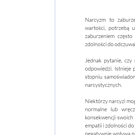
Narcyzm to zaburze
wartości, potrzebą 
zaburzeniem często 
zdolności do odczuwan
Jednak pytanie, czy 
odpowiedzi. Istniej
stopniu samoświadomo
narcystycznych.
Niektórzy narcyzi mog
normalne lub wręcz
konsekwencji swoich d
empatii i zdolności d
negatywnie wpływa na 