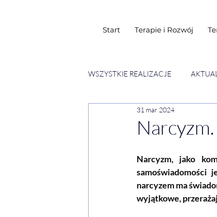
Start
Terapie i Rozwój
Te
WSZYSTKIE REALIZACJE
AKTUA
31 mar 2024
SESJE ESENCJI CHWIL
WY
Narcyzm. 
Narcyzm, jako kom
samoświadomości je
narcyzem ma świadom
wyjątkowe, przerażaj