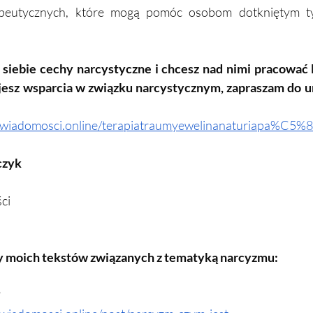
rapeutycznych, które mogą pomóc osobom dotkniętym t
 siebie cechy narcystyczne i chcesz nad nimi pracować lu
jesz wsparcia w związku narcystycznym, zapraszam do um
tswiadomosci.online/terapiatraumyewelinanaturiapa%C5%
czyk
ci
y moich tekstów związanych z tematyką narcyzmu:
?