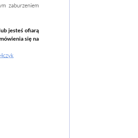
ym zaburzeniem 
b jesteś ofiarą 
ówienia się na 
84czyk