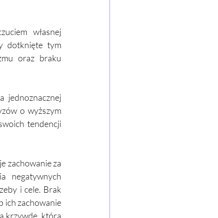
zuciem własnej 
 dotknięte tym 
zmu oraz braku 
a jednoznacznej 
yzów o wyższym 
woich tendencji 
je zachowanie za 
a negatywnych 
eby i cele. Brak 
b ich zachowanie 
ą krzywdę, którą 