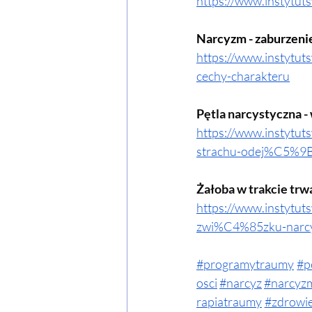
https://www.instytut
Narcyzm - zaburzeni
https://www.instytu
cechy-charakteru
Pętla narcystyczna 
https://www.instytu
strachu-odej%C5%9B
Żałoba w trakcie tr
https://www.instytu
zwi%C4%85zku-narcy
#programytraumy
#p
osci
#narcyz
#narcyz
rapiatraumy
#zdrowi