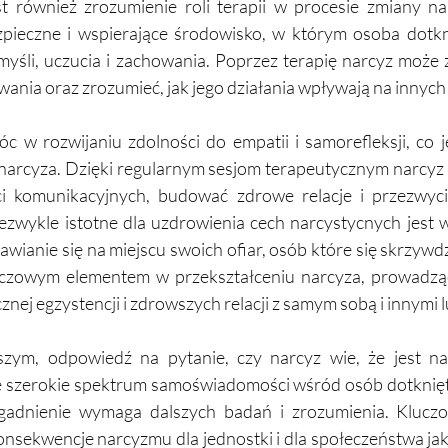
st również zrozumienie roli terapii w procesie zmiany nar
zpieczne i wspierające środowisko, w którym osoba dotk
myśli, uczucia i zachowania. Poprzez terapię narcyz może 
ania oraz zrozumieć, jak jego działania wpływają na innych l
 w rozwijaniu zdolności do empatii i samorefleksji, co je
narcyza. Dzięki regularnym sesjom terapeutycznym narcyz
i komunikacyjnych, budować zdrowe relacje i przezwyci
zwykle istotne dla uzdrowienia cech narcystycnych jest 
tawianie się na miejscu swoich ofiar, osób które się skrzywdz
uczowym elementem w przekształceniu narcyza, prowadząc
znej egzystencji i zdrowszych relacji z samym sobą i innymi l
ym, odpowiedź na pytanie, czy narcyz wie, że jest narc
je szerokie spektrum samoświadomości wśród osób dotknię
zagadnienie wymaga dalszych badań i zrozumienia. Kluczo
nsekwencje narcyzmu dla jednostki i dla społeczeństwa jako