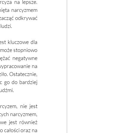
cyza na lepsze. 
nięta narcyzmem 
zacząć odkrywać 
udzi. 
st kluczowe dla 
 może stopniowo 
ężać negatywne 
wypracowanie na 
iło. Ostatecznie, 
 go do bardziej 
udźmi. 
yzem, nie jest 
tych narcyzmem, 
we jest również 
 całości oraz na 