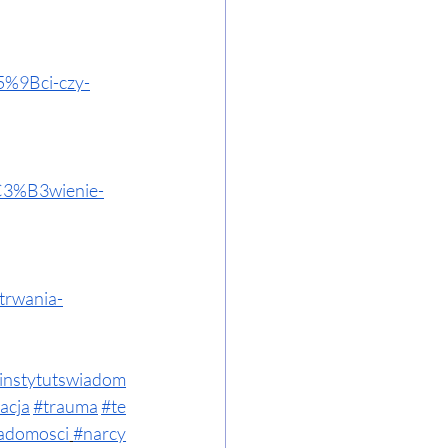
5%9Bci-czy-
%C3%B3wienie-
trwania-
instytutswiadom
acja
#trauma
#te
adomosci
#narcy