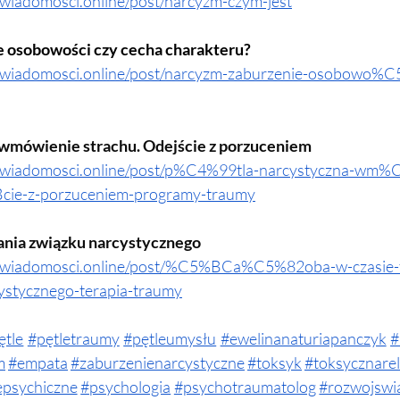
swiadomosci.online/post/narcyzm-czym-jest
e osobowości czy cecha charakteru?
tswiadomosci.online/post/narcyzm-zaburzenie-osobowo%C
- wmówienie strachu. Odejście z porzuceniem
tswiadomosci.online/post/p%C4%99tla-narcystyczna-wm
cie-z-porzuceniem-programy-traumy
wania związku narcystycznego
tswiadomosci.online/post/%C5%BCa%C5%82oba-w-czasie-
stycznego-terapia-traumy
ętle
#pętletraumy
#pętleumysłu
#ewelinanaturiapanczyk
#
m
#empata
#zaburzenienarcystyczne
#toksyk
#toksycznarel
epsychiczne
#psychologia
#psychotraumatolog
#rozwojswi