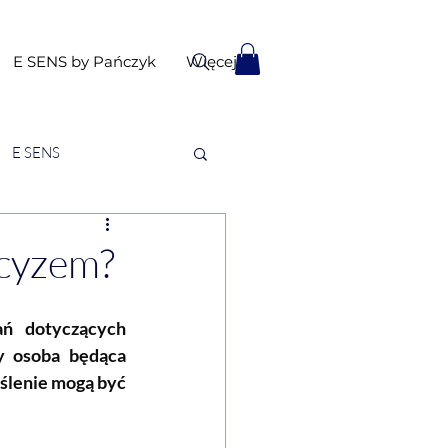
E SENS by Pańczyk
Więcej
E SENS
rcyzem?
ń dotyczących 
 osoba będąca 
ślenie mogą być 