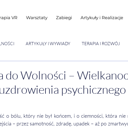
rapia VR
Warsztaty
Zabiegi
Artykuły i Realizacje
LNOŚCI
ARTYKUŁY I WYWIADY
TERAPIA I ROZWÓJ
STAWY
Warsztaty
 do Wolności – Wielkanoc
uzdrowienia psychicznego
 o bólu, który nie był końcem, i o ciemności, która nie 
zejścia – przez samotność, zdradę, upadek – aż po zmartwyc