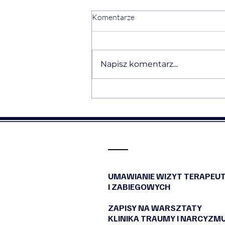
Komentarze
Napisz komentarz...
Ewelina Naturia Pańczyk w
komentarzu eksperckim o
Traumie Straty i ałobie po
niewybranym życiu dla
NaTemat
UMAWIANIE WIZYT TERAPEU
I ZABIEGOWYCH
ZAPISY NA WARSZTATY
KLINIKA TRAUMY I NARCYZM