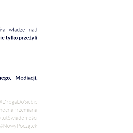
ła władzę nad 
ie tylko przeżyli 
go, Mediacji, 
#DrogaDoSiebie
nocnaPrzemiana
ytutŚwiadomości
#NowyPoczątek