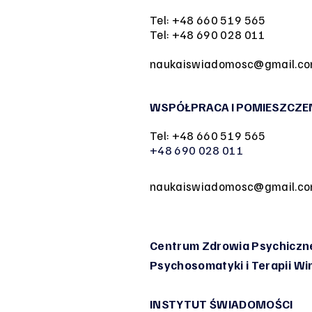
Tel: +48 660 519 565
Tel: +48 690 028 011
naukaiswiadomosc@gmail.c
WSPÓŁPRACA I POMIESZCZE
Tel: +48 660 519 565
+48 690 028 011
naukaiswiadomosc@gmail.c
Centrum Zdrowia Psychiczne
Psychosomatyki
i Terapii W
INSTYTUT ŚWIADOMOŚCI