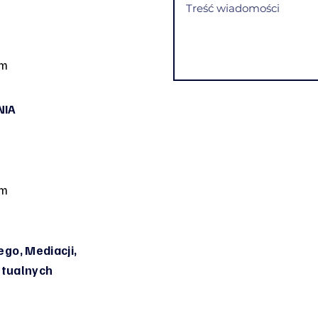
om
NIA
om
go, Mediacji,
irtualnych