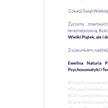
Z okazji Świąt Wielkie
Życzymy zmartwychw
teraźniejszością. Byśc
Wielki Piątek, ale i 
Z szacunkiem, nadziej
Ewelina Naturia P
Psychosomatyki i Te
#ZmartwychwstanieŚ
#TerapiaToNoweŻyci
#OdTraumyDoWolno
#CentrumZdrowiaPsy