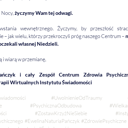
j Nocy, 
życzymy Wam tej odwagi.
stania wewnętrznego. Życzymy, by przeszłość straci
ie – jak wielu, którzy przekroczyli próg naszego Centrum – 
n
doczekali własnej Niedzieli.
ą i wiarą w przemianę,
ańczyk i cały Zespół Centrum Zdrowia Psychiczne
rapii Wirtualnych Instytutu Świadomości
wiadomości
#UwolnienieOdTraumy
e
#PsychicznaOdbudowa
#Wielka
ści
#ZostawKrzyżNieSiebie
#Inst
chicznego
#EwelinaNaturiaPańczyk
#ZdrowiePsychiczne