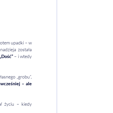
Potem upadki – w 
nadzieja została 
„Dość”
 – i wtedy 
łasnego „grobu”, 
wcześniej – ale 
 życiu – kiedy 