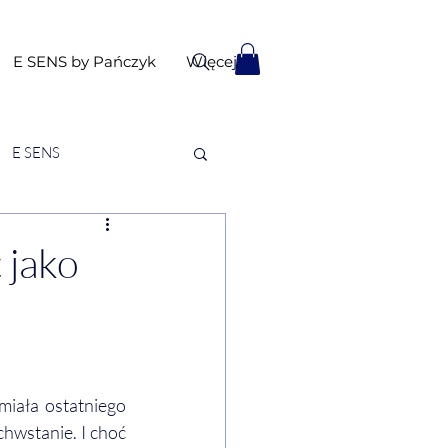
E SENS by Pańczyk
Więcej
E SENS
 jako
miała ostatniego 
hwstanie. I choć 