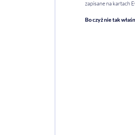
zapisane na kartach Ew
Bo
czyż nie tak właś