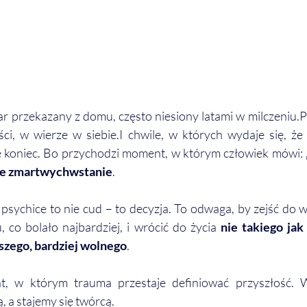
ar przekazany z domu, często niesiony latami w milczeniu.
ci, w wierze w siebie.I chwile, w których wydaje się, że 
e koniec. Bo przychodzi moment, w którym człowiek mówi: 
e zmartwychwstanie
.
ychice to nie cud – to decyzja. To odwaga, by zejść do w
 co bolało najbardziej, i wrócić do życia 
nie takiego jak 
szego, bardziej wolnego
.
, w którym trauma przestaje definiować przyszłość. W
, a stajemy się twórcą.