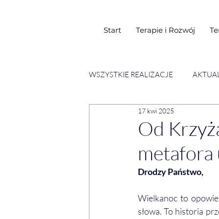
Start
Terapie i Rozwój
Te
WSZYSTKIE REALIZACJE
AKTUA
17 kwi 2025
SESJE ESENCJI CHWIL
WY
Od Krzyża
metafora 
Drodzy Państwo,
Wielkanoc to opowieść
słowa. To historia pr