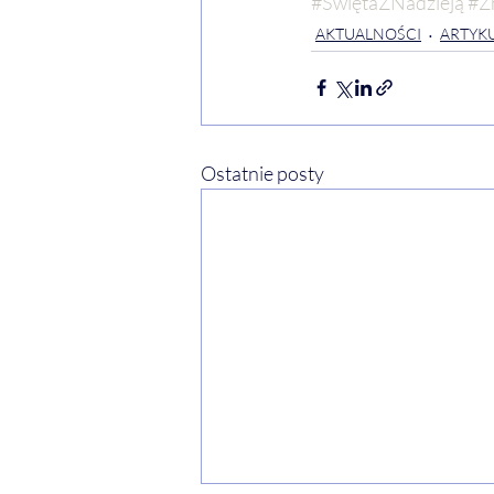
#ŚwiętaZNadzieją
#Z
AKTUALNOŚCI
ARTYKU
Ostatnie posty