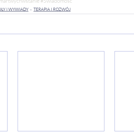
martwychwstanie
#Świadomość
ŁY I WYWIADY
TERAPIA I ROZWÓJ