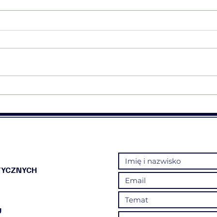
❤️Rekomendacja warsztatów
💠❤️
Mapa Narcyzmu💠❤️
Trau
TYCZNYCH
U