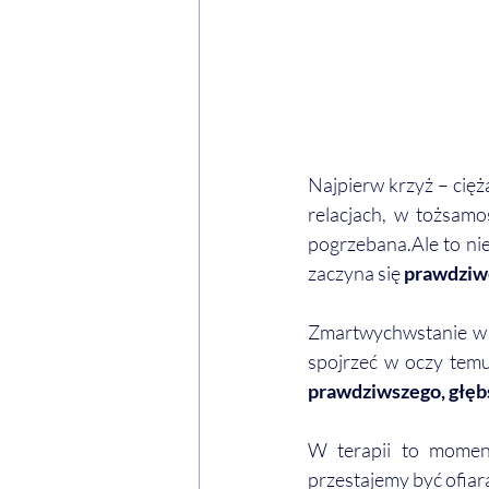
Najpierw krzyż – cięż
relacjach, w tożsamoś
pogrzebana.Ale to ni
zaczyna się 
prawdziw
Zmartwychwstanie w ps
spojrzeć w oczy temu,
prawdziwszego, głęb
W terapii to moment
przestajemy być ofiarą