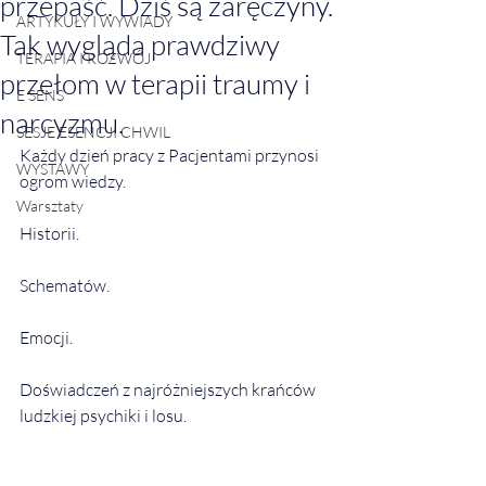
przepaść. Dziś są zaręczyny.
ARTYKUŁY I WYWIADY
Tak wygląda prawdziwy
TERAPIA I ROZWÓJ
przełom w terapii traumy i
E SENS
narcyzmu.
SESJE ESENCJI CHWIL
Każdy dzień pracy z Pacjentami przynosi 
WYSTAWY
ogrom wiedzy.
Warsztaty
Historii.
Schematów.
Emocji.
Doświadczeń z najróżniejszych krańców 
ludzkiej psychiki i losu.