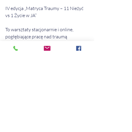
IV edycja „Matryca Traumy – 11 Nieżyć 
vs 1 Życie w JA”
To warsztaty stacjonarnie i online, 
pogłębiające pracę nad traumą 
rozwojową, relacyjną i tożsamościową.
https://www.instytutswiadomosci.online
/post/otwieramy-zapisy-iv-edycja-
warsztat%C3%B3w-matryca-traumy-11-
nie%C5%BCy%C4%87-vs-1-
%C5%BCycie-w-ja-autorskie-warsz
Jeśli czujesz, że Twoje życie, relacja albo 
historia utknęły w miejscu bólu, chaosu, 
lęku i powtarzalnych ran — zapraszam 
Cię do terapii i do tej Przestrzeni pracy. 