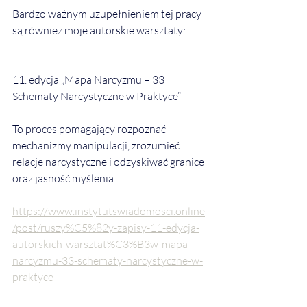
Bardzo ważnym uzupełnieniem tej pracy 
są również moje autorskie warsztaty:
11. edycja „Mapa Narcyzmu – 33 
Schematy Narcystyczne w Praktyce”
To proces pomagający rozpoznać 
mechanizmy manipulacji, zrozumieć 
relacje narcystyczne i odzyskiwać granice 
oraz jasność myślenia.
https://www.instytutswiadomosci.online
/post/ruszy%C5%82y-zapisy-11-edycja-
autorskich-warsztat%C3%B3w-mapa-
narcyzmu-33-schematy-narcystyczne-w-
praktyce