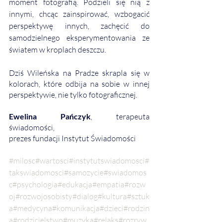
moment fotografią. Podzieli się nią z 
innymi, chcąc zainspirować, wzbogacić 
perspektywę innych, zachęcić do 
samodzielnego eksperymentowania ze 
światem w kroplach deszczu. 
Dziś Wileńska na Pradze skrapla się w 
kolorach, które odbija na sobie w innej 
perspektywie, nie tylko fotograficznej. 
Ewelina Pańczyk
, terapeuta 
świadomości, 
prezes fundacji Instytut Świadomości
#milosc
#wartosci
#instytutswiadomosci
#
takswiadomosci
#samozycie
#swiadomos
c
#psychologia
#edukacja
#empatia
#rozw
oj
#rozwojosobisty
#dialog
#kultura
#sztuk
a
#medycyna
#komunikacja
#dzieci
#rodzin
a
#rodzicielstwo
#muzyka
#relaks
#rozryw