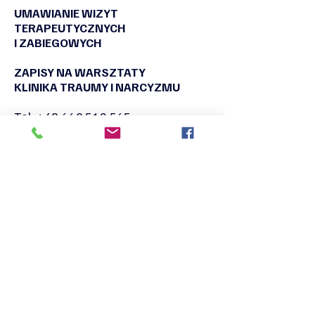
UMAWIANIE WIZYT
TERAPEUTYCZNYCH
I ZABIEGOWYCH
ZAPISY NA WARSZTATY
KLINIKA TRAUMY I NARCYZMU
Tel:
+48 660 519 565
Tel:
+48 690 028 011
naukaiswiadomosc@gmail.com
WSPÓŁPRACA I
POMIESZCZENIA
Tel:
+48 660 519 565
+48 690 028 011
naukaiswiadomosc@gmail.com