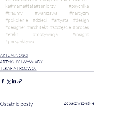
ka
#mama
#tata
#seniorzy
#psychika
#traumy
#warszawa
#narcyzm
#pokolenie
#dzieci
#artysta
#design
#designer
#architekt
#szczęście
#proces
#efekt
#motywacja
#insight
#perspektywa
AKTUALNOŚCI
ARTYKUŁY I WYWIADY
TERAPIA I ROZWÓJ
Ostatnie posty
Zobacz wszystkie