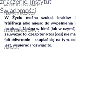
znaczenie. Instytut
ARTYKUŁY I WYWIADY
Świadomości
TERAPIA I ROZWÓJ
W Życiu można szukać braków i 
E SENS
frustracji albo miejsc do wypełnienia i 
inspiracji. Można w kimś (lub w czymś) 
SESJE ESENCJI CHWIL
zauważać to, czego ten ktoś (coś) nie ma 
WYSTAWY
lub odwrotnie - skupiać się na tym, co 
jest, wspierać i rozwijać to. 
Warsztaty