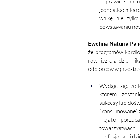
poprawić stan op
jednostkach kard
walkę nie tylk
powstawaniu now
Ewelina Naturia Pań
że programów kardiolo
również dla dziennik
odbiorców w przestrze
Wydaje się, że 
któremu zostani
sukcesy lub dośw
“konsumowane” z 
niejako porzuc
towarzystwach 
profesjonalni dz