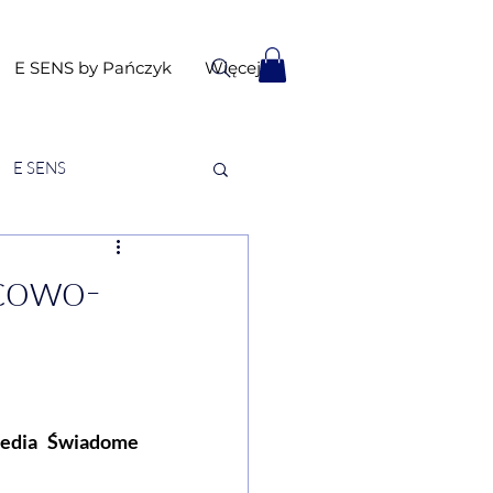
E SENS by Pańczyk
Więcej
E SENS
rcowo-
edia Świadome 