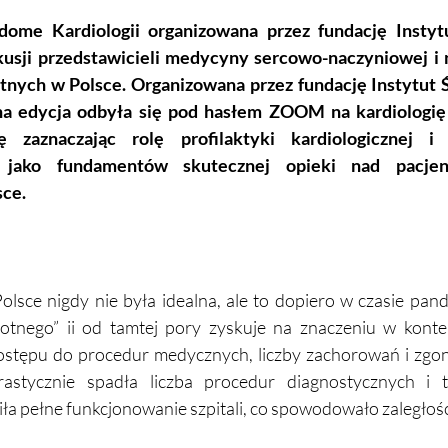
ome Kardiologii organizowana przez fundację Instyt
kusji przedstawicieli medycyny sercowo-naczyniowej i n
tnych w Polsce. Organizowana przez fundację Instytut Ś
lna edycja odbyła się pod hasłem ZOOM na kardiologi
ię zaznaczając rolę profilaktyki kardiologicznej i
 jako fundamentów skutecznej opieki nad pacjen
ce. 
lsce nigdy nie była idealna, ale to dopiero w czasie pand
otnego” ii od tamtej pory zyskuje na znaczeniu w kontek
dostępu do procedur medycznych, liczby zachorowań i zgo
stycznie spadła liczba procedur diagnostycznych i te
a pełne funkcjonowanie szpitali, co spowodowało zaległości.