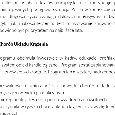
a tle pozostałych krajów europejskich. - kontynuuje 
imo pewnych postępów, sytuacja Polski w kontekście z
raz długości życia wymaga dalszych intensywnych dzi
ktyki, jak i jakości leczenia. Jest to wyzwanie zarówno z
powinno być priorytetem na najbliższe lata.
horób Układu Krążenia
ogramu obejmują inwestycje w kadry, edukację, profilakt
 system opieki kardiologicznej. Program został zaplanowan
lionów złotych rocznie. Program ten ma cztery nadrzędne c
orowalności i umieralności z powodu chorób układu k
 mężczyzn w wieku produkcyjnym.
nic regionalnych w dostępie do świadczeń zdrowotnych.
 czynników ryzyka chorób układu krążenia, z uwzględnien
micznych.