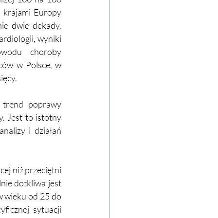
a krajami Europy 
ie dwie dekady. 
diologii, wyniki 
owodu choroby 
ców w Polsce, w 
ięcy.
e trend poprawy 
Jest to istotny 
alizy i działań 
ej niż przeciętni 
nie dotkliwa jest 
w wieku od 25 do 
icznej sytuacji 