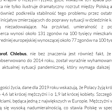
ica nie tylko ilustruje dramatyczny rozrzut między Polską 
również podkreśla stabilność tego problemu przez ostatn
nicjatyw zmierzających do poprawy sytuacji w dziedzinie kar
ją niezadowalające. Na przykład, umieralność z p
serca wynosi około 131 zgonów na 100 tysięcy mieszkań
edniej europejskiej wynoszącej około 77 zgonów na 100 tys
prof. Chlebus
, nie bez znaczenia jest również fakt, ż
obserwowano do 2014 roku, został wyraźnie wyhamowany. 
 aktualnej sytuacji pandemicznej, który wymaga dalszej an
ości życia, dane dla 2019 roku wskazują, że Polacy żyją króc
4,6 lat krócej mężczyźni i o 1,9 lat krócej kobiety. Szczegól
łciami, będąca jedną z największych w Europie. Mężczyźni 
ą się wysoką nadumieralnością, co stawia Polskę w specyf