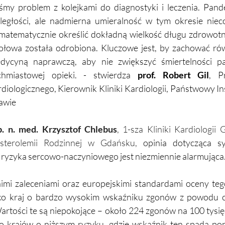
śmy problem z kolejkami do diagnostyki i leczenia. Pan
ległości, ale nadmierna umieralność w tym okresie nieco 
atematycznie określić dokładną wielkość długu zdrowotneg
połowa została odrobiona. Kluczowe jest, by zachować r
ycyną naprawczą, aby nie zwiększyć śmiertelności pac
hmiastowej opieki. - stwierdza 
prof. Robert Gil
, P
iologicznego, Kierownik Kliniki Kardiologii, Państwowy In
awie
b. n. med. Krzysztof Chlebus
, 1-sza Kliniki Kardiologii
sterolemii Rodzinnej w Gdańsku, 
opinia dotycząca sy
 ryzyka sercowo-naczyniowego jest niezmiennie alarmująca.
imi zaleceniami oraz europejskimi standardami oceny tego
ako kraj o bardzo wysokim wskaźniku zgonów z powodu 
rtości te są niepokojące – około 224 zgonów na 100 tysię
 krajów o niższym ryzyku, gdzie wskaźnik ten spada pon