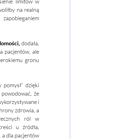
ienie limitów w 
liłby na realną 
 zapobieganiem 
domości,
 dodała, 
a pacjentów, ale 
zerokiemu gronu 
 pomysł” dzięki 
 powodować, że 
ykorzystywane i 
rony zdrowia, a 
łecznych ról w 
eści u źródła, 
 a dla pacjentów 