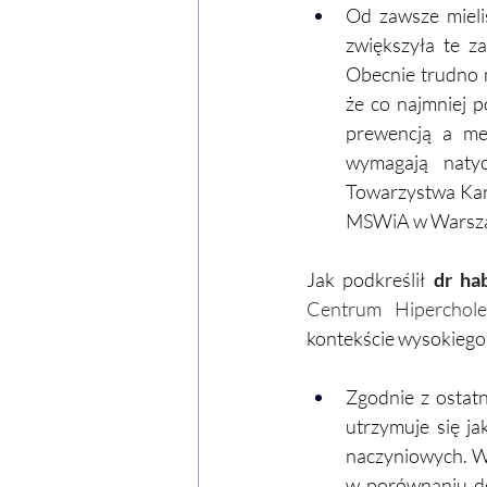
Od zawsze mieli
zwiększyła te za
Obecnie trudno m
że co najmniej 
prewencją a med
wymagają natyc
Towarzystwa Kard
MSWiA w Warsz
Jak podkreślił 
dr ha
Centrum Hiperchole
kontekście wysokiego
Zgodnie z ostatn
utrzymuje się j
naczyniowych. Wa
w porównaniu do