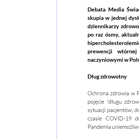
Debata Media Świad
skupia w jednej dys
dziennikarzy zdrowo
po raz ósmy, aktua
hipercholesterolem
prewencji wtórnej
naczyniowymi w Pols
Dług zdrowotny
Ochrona zdrowia w Po
pojęcie “długu zdrow
sytuacji pacjentów, 
czasie COVID-19 dra
Pandemia uniemożliwił