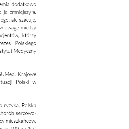
demia dodatkowo 
je zmniejszyła. 
o, ale szacuję, 
ównowagę między 
jentów, którzy 
rezes Polskiego 
stytut Medyczny 
 GUMed, Krajowe 
tuacji Polski w 
 
 ryzyka, Polska 
chorób sercowo-
cy mieszkańców, 
iżej 100 na 100 