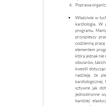
Poprawa organiza
Właściwie w tych
kardiologia. W 
programu. Mamy 
przyspieszy pra
codzienną pracę 
elementem progra
która jednak nie 
obszarów, takich
kwestii dotyczą
nadzieję, że pi
kardiologicznej.
sztywne jak dot
jednostronne wy
bardziej elasty