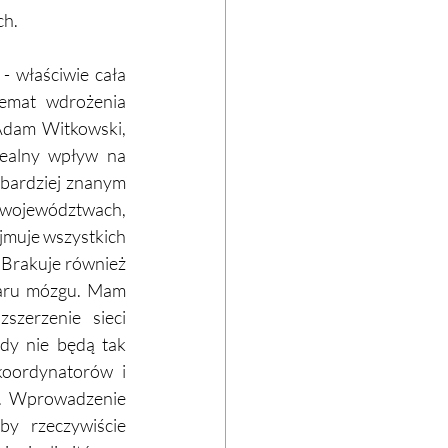
ch.
- właściwie cała 
emat wdrożenia 
Adam Witkowski, 
realny wpływ na 
bardziej znanym 
 województwach, 
jmuje wszystkich 
 Brakuje również 
aru mózgu. Mam 
zerzenie sieci 
ady nie będą tak 
koordynatorów i 
e. Wprowadzenie 
y rzeczywiście 