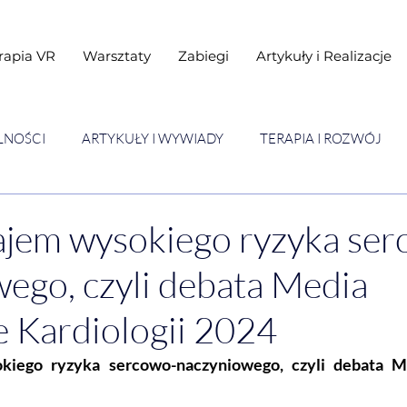
rapia VR
Warsztaty
Zabiegi
Artykuły i Realizacje
LNOŚCI
ARTYKUŁY I WYWIADY
TERAPIA I ROZWÓJ
STAWY
Warsztaty
ajem wysokiego ryzyka se
ego, czyli debata Media
 Kardiologii 2024
kiego ryzyka sercowo-naczyniowego, czyli debata M