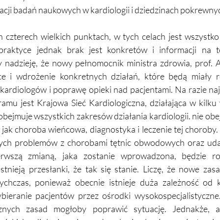
cji badań naukowych w kardiologii i dziedzinach pokrewny
 czterech wielkich punktach, w tych celach jest wszystko 
praktyce jednak brak jest konkretów i informacji na t
nadzieję, że nowy pełnomocnik ministra zdrowia, prof. 
ce i wdrożenie konkretnych działań, które będą miały 
kardiologów i poprawę opieki nad pacjentami. Na razie naj
mu jest Krajowa Sieć Kardiologiczna, działająca w kilku
obejmuje wszystkich zakresów działania kardiologii. nie obe
 jak choroba wieńcowa, diagnostyka i leczenie tej choroby.
cych problemów z chorobami tętnic obwodowych oraz ud
erwszą zmianą, jaka zostanie wprowadzona, będzie rozs
 Istnieją przesłanki, że tak się stanie. Liczę, że nowe zas
ychczas, ponieważ obecnie istnieje duża zależność od 
bieranie pacjentów przez ośrodki wysokospecjalistyczn
cznych zasad mogłoby poprawić sytuację. Jednakże, ab