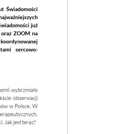
ut Świadomości 
ajważniejszych 
wiadomości już 
ę oraz ZOOM na 
 koordynowanej 
tami sercowo-
emii wybrzmiało 
ście obserwacji 
nów w Polsce. W 
rapeutycznych. 
 Jak jest teraz?