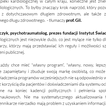
ieki kardiologicznej w całym kraju, konieczne jest znies
iologicznych. To byłby znaczący krok naprzód, który pozwo
o z dotychczasowym długiem zdrowotnym, ale także z
ego długu zdrowotnego.  - tłumaczy 
prof. Gil.
czyk, psychotraumatolog, prezes fundacji Instytut Świa
gicznych jest niezwykle dużo, co jest mylące nie tylko dl
arzy, którzy mają przedstawiać ich reguły i możliwości s
ni publicznej. 
każdy chce mieć “własny program”, “własny, nowy, lepszy
e zapamiętany i zbuduje swoją markę osobistą, co może
iadczenia programów wcześniejszych nie są odpowiednio w
korzyścią dla pacjentów i doświadczeniami dla systemu och
ane na koniec kadencji politycznych i pełnienia spo
naukowych. Nie ma systematycznego aktualizowania tr
iennikarze nierzadko mają problem z uzyskaniem informacji,