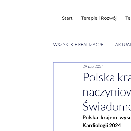
Start
Terapie i Rozwój
Te
WSZYSTKIE REALIZACJE
AKTUA
29 cze 2024
SESJE ESENCJI CHWIL
WY
Polska kr
naczyniow
Świadome
Polska krajem wyso
Kardiologii 2024 