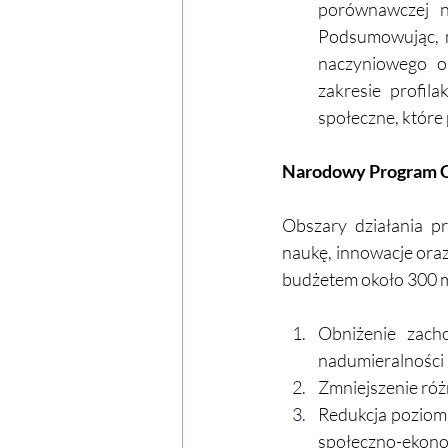
porównawczej n
Podsumowując, m
naczyniowego o
zakresie profila
społeczne, które 
Narodowy Program C
Obszary działania pr
naukę, innowacje oraz
budżetem około 300 mi
Obniżenie zach
nadumieralności
Zmniejszenie róż
Redukcja poziomu
społeczno-ekono