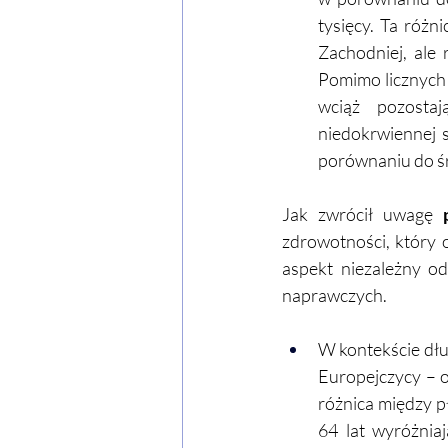
tysięcy. Ta różn
Zachodniej, ale 
Pomimo licznych i
wciąż pozosta
niedokrwiennej 
porównaniu do śr
Jak zwrócił uwagę
 
zdrowotności, który 
aspekt niezależny od
naprawczych.
W kontekście dług
Europejczycy – o 
różnica między p
64 lat wyróżniaj