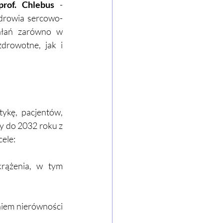
prof. Chlebus
 - 
drowia sercowo-
ałań zarówno w 
drowotne, jak i 
ykę, pacjentów, 
y do 2032 roku z 
ele:
rążenia, w tym 
iem nierówności 