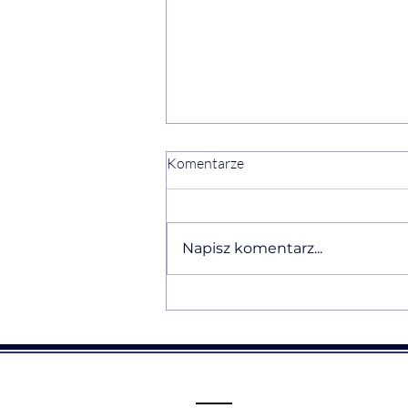
Komentarze
Napisz komentarz...
Ewelina Naturia Pańczyk w
komentarzu eksperckim o
Traumie Straty i ałobie po
niewybranym życiu dla
NaTemat