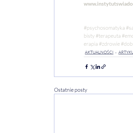
www.instytutswiadom
#psychosomatyka
#s
bisty
#terapeuta
#emo
erapia
#zdrowie
#dob
AKTUALNOŚCI
ARTYKU
Ostatnie posty