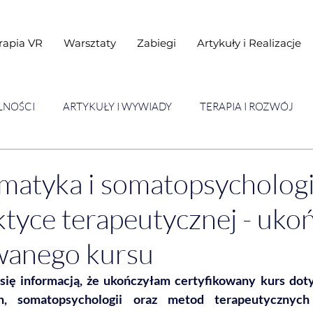
rapia VR
Warsztaty
Zabiegi
Artykuły i Realizacje
LNOŚCI
ARTYKUŁY I WYWIADY
TERAPIA I ROZWÓJ
STAWY
Warsztaty
matyka i somatopsycholog
ktyce terapeutycznej - uko
wanego kursu
 się informacją, że ukończyłam certyfikowany kurs dot
h, somatopsychologii oraz metod terapeutycznych