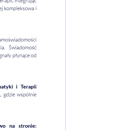
apii, integrując 
ej kompleksowa i 
samoświadomości 
ia. Świadomość 
gnały płynące od 
yki i Terapii 
1
, gdzie wspólnie 
Więcej informacji o naszych procesach i zabiegach znajdą Państwo na stronie: 