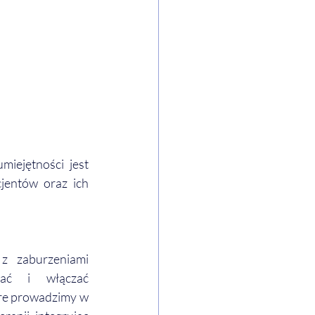
iejętności jest 
entów oraz ich 
 zaburzeniami 
ać i włączać 
re prowadzimy w 