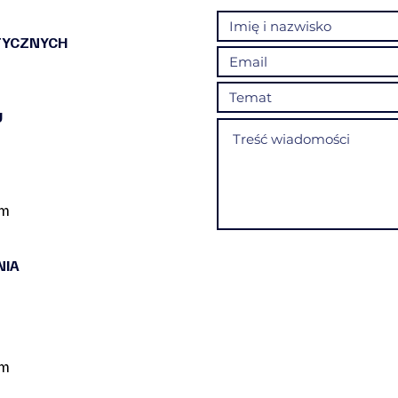
TYCZNYCH
U
om
NIA
om