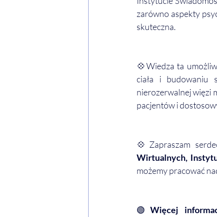
Instytucie Świadomośc
zarówno aspekty psych
skuteczna.
💠Wiedza ta umożliwi
ciała i budowaniu s
nierozerwalnej więzi 
pacjentów i dostosow
💠Zapraszam serde
Wirtualnych, Instyt
możemy pracować nad 
🟢