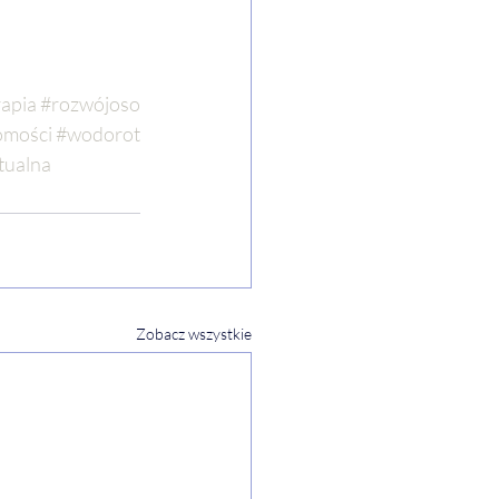
rapia
#rozwójoso
omości
#wodorot
tualna
Zobacz wszystkie