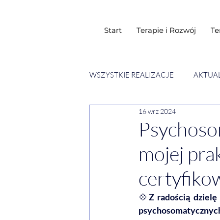
Start
Terapie i Rozwój
Te
WSZYSTKIE REALIZACJE
AKTUA
16 wrz 2024
SESJE ESENCJI CHWIL
WY
Psychoso
mojej pra
certyfiko
💠
Z radością dzielę
psychosomatycznyc