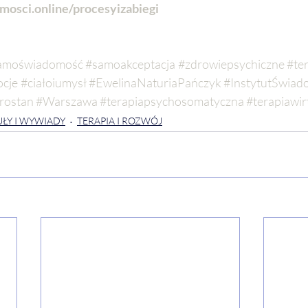
osci.online/procesyizabiegi
amoświadomość
#samoakceptacja
#zdrowiepsychiczne
#te
cje
#ciałoiumysł
#EwelinaNaturiaPańczyk
#InstytutŚwiad
rostan
#Warszawa
#terapiapsychosomatyczna
#terapiawir
ŁY I WYWIADY
TERAPIA I ROZWÓJ