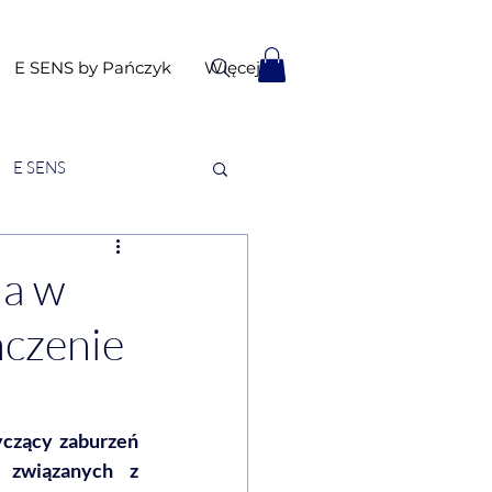
E SENS by Pańczyk
Więcej
E SENS
ia w
ńczenie
yczący zaburzeń 
 związanych z 