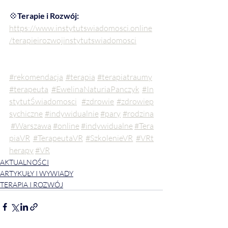
💠
Terapie i Rozwój:
https://www.instytutswiadomosci.online
/terapieirozwojinstytutswiadomosci
#rekomendacja
#terapia
#terapiatraumy
#terapeuta
#EwelinaNaturiaPanczyk
#In
stytutŚwiadomosci
#zdrowie
#zdrowiep
sychiczne
#indywidualnie
#pary
#rodzina
#Warszawa
#online
#indywidualne
#Tera
piaVR
#TerapeutaVR
#SzkolenieVR
#VRt
herapy
#VR
AKTUALNOŚCI
ARTYKUŁY I WYWIADY
TERAPIA I ROZWÓJ