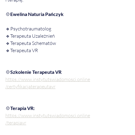
💠
Ewelina Naturia Pańczyk
🔹Psychotraumatolog
🔹Terapeuta Uzależnień
🔹Terapeuta Schematów
🔹Terapeuta VR
💠
Szkolenie Terapeuta VR
https://www.instytutswiadomosci.online
/certyfikacjaterapeutavr
💠
Terapia VR:
https://www.instytutswiadomosci.online
/terapiavr