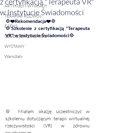
z certyfikacją "Terapeuta VR"
ARTYKUŁY I WYWIADY
w Instytucie Świadomości
TERAPIA I ROZWÓJ
💠❤️Rekomendacja❤️💠
E SENS
💠
Szkolenie z certyfikacją "Terapeuta 
VR" w Instytucie Świadomości
💠
SESJE ESENCJI CHWIL
WYSTAWY
Warsztaty
💠
Miałam okazję uczestniczyć w 
szkoleniu dotyczącym terapii 
wirtualnej 
rzeczywistości
 (VR) w zdrowiu 
psychicznym. 