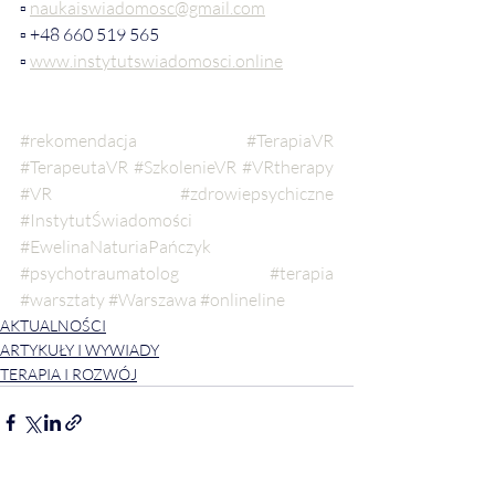
▫ 
naukaiswiadomosc@gmail.com
▫ +48 660 519 565
▫ 
www.instytutswiadomosci.online
#rekomendacja
#TerapiaVR
#TerapeutaVR
#SzkolenieVR
#VRtherapy
#VR
#zdrowiepsychiczne
#InstytutŚwiadomości
#EwelinaNaturiaPańczyk
#psychotraumatolog
#terapia
#warsztaty
#Warszawa
#onlineline
AKTUALNOŚCI
ARTYKUŁY I WYWIADY
TERAPIA I ROZWÓJ