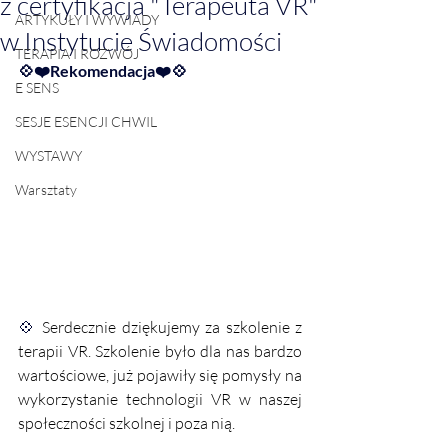
z certyfikacja "Terapeuta VR"
ARTYKUŁY I WYWIADY
w Instytucie Świadomości
TERAPIA I ROZWÓJ
💠❤️Rekomendacja❤️💠
E SENS
SESJE ESENCJI CHWIL
WYSTAWY
Warsztaty
💠
 Serdecznie dziękujemy za szkolenie z 
terapii VR. Szkolenie było dla nas bardzo 
wartościowe, już pojawiły się pomysły na 
wykorzystanie technologii VR w naszej 
społeczności szkolnej i poza nią. 