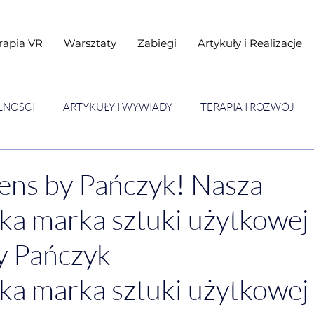
rapia VR
Warsztaty
Zabiegi
Artykuły i Realizacje
LNOŚCI
ARTYKUŁY I WYWIADY
TERAPIA I ROZWÓJ
STAWY
Warsztaty
ens by Pańczyk! Nasza
ka marka sztuki użytkowej
y Pańczyk
ka marka sztuki użytkowej 