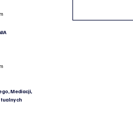
om
NIA
om
go, Mediacji,
irtualnych