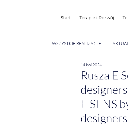
Start
Terapie i Rozwój
Te
WSZYSTKIE REALIZACJE
AKTUA
14 kwi 2024
SESJE ESENCJI CHWIL
WY
Rusza E S
designers
E SENS b
designers