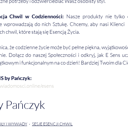
zne potrzeby i odzwierciedlać Wasz osobisty styl.
ncja Chwil w Codzienności:
 Nasze produkty nie tylko 
że wprowadzają do nich Sztukę. Chcemy, aby nasi Klienci  c
h chwil, które stają się Esencją Życia. 
ica, że codzienne życie może być pełne piękna, wyjątkowości
ie. Dołącz do naszej Społeczności i odkryj, jak E Sens uc
ątkowym i funkcjonalnym na co dzień! Bardziej Twoim dla Cie
S by Pańczyk:
swiadomosci.online/esens
y Pańczyk
ŁY I WYWIADY
SESJE ESENCJI CHWIL