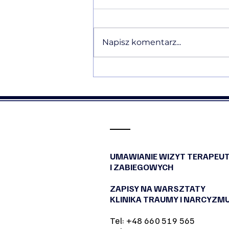
Napisz komentarz...
Ewelina Naturia Pańczyk w
komentarzu eksperckim o
Traumie Straty i ałobie po
niewybranym życiu dla
NaTemat
UMAWIANIE WIZYT TERAPEU
I ZABIEGOWYCH
ZAPISY NA WARSZTATY
KLINIKA TRAUMY I NARCYZM
Tel: +48 660 519 565