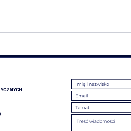
❤️Rekomendacja warsztatów
💠❤️
Mapa Narcyzmu💠❤️
Trau
TYCZNYCH
U