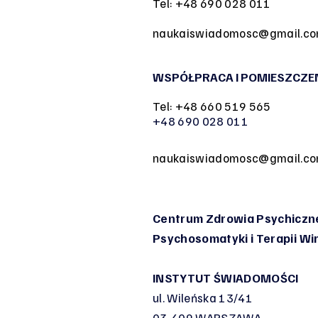
Tel: +48 690 028 011
naukaiswiadomosc@gmail.c
WSPÓŁPRACA I POMIESZCZE
Tel: +48 660 519 565
+48 690 028 011
naukaiswiadomosc@gmail.c
Centrum Zdrowia Psychiczne
Psychosomatyki
i Terapii W
INSTYTUT ŚWIADOMOŚCI
ul. Wileńska 13/41
03-409 WARSZAWA