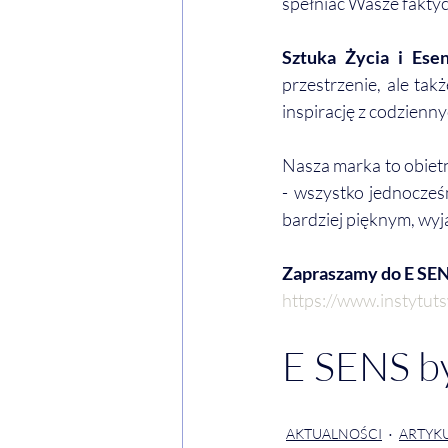
spełniać Wasze faktyc
Sztuka Życia i Ese
przestrzenie, ale tak
inspirację z codziennyc
Nasza marka to obietn
- wszystko jednocześn
bardziej pięknym, wyj
Zapraszamy do E SEN
https://www.instytut
E SENS b
AKTUALNOŚCI
ARTYKU