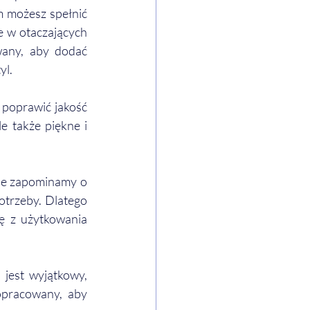
m możesz spełnić 
 w otaczających 
wany, aby dodać 
yl.
poprawić jakość 
e także piękne i 
e zapominamy o 
trzeby. Dlatego 
ę z użytkowania 
jest wyjątkowy, 
opracowany, aby 