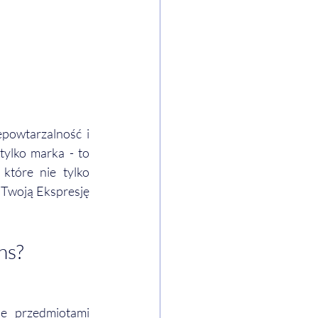
powtarzalność i 
ylko marka - to 
które nie tylko 
 Twoją Ekspresję 
ns? 
e przedmiotami 