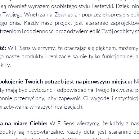
są również wyrazem osobistego stylu i estetyki. Dzięki ni
 Twojego Wnętrza na Zewnątrz - poprzez ekspresję siebie
ego dnia. Każdy nasz projekt jest starannie zaprojekto
rzeniom i codzienności oraz odzwierciedlić Twój osobisty st
ść:
 W E Sens wierzymy, że otaczając się pięknem, możemy 
o nasze produkty i realizacje są nie tylko funkcjonalne, al
k Ty.
pokojenie Twoich potrzeb jest na pierwszym miejscu: 
Ni
ty mają być użyteczne i odpowiadać na Twoje faktyczne po
rannie przemyślany, aby zapewnić Ci wygodę i satysfakcj
rzebywania w naszych realizacjach. 
a na miarę Ciebie:
 W E Sens wierzymy, że każdy z nas 
odukty są niepowtarzalne. Każdy detal jest starannie d