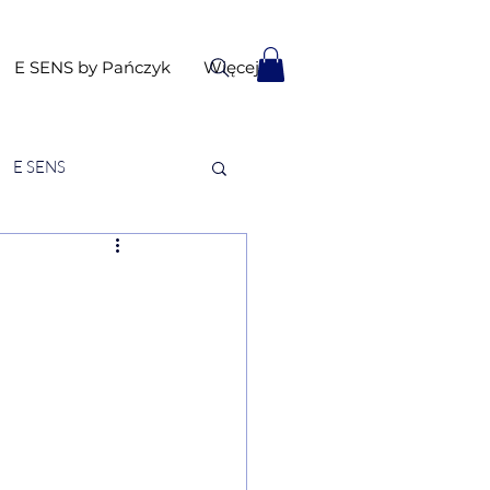
E SENS by Pańczyk
Więcej
E SENS