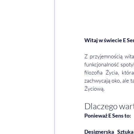
Witaj w świecie E Se
Z przyjemnością wit
funkcjonalność spoty
filozofia Życia, któ
zachwycają oko, ale t
Życiową.
Dlaczego wart
Ponieważ E Sens to:
Designerska Sztuk