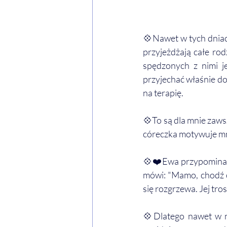
💠Nawet w tych dniac
przyjeżdżają całe rod
spędzonych z nimi je
przyjechać właśnie do
na terapię. 
💠To są dla mnie zaws
córeczka motywuje mni
💠❤️Ewa przypomina mi
mówi: "Mamo, chodź od
się rozgrzewa. Jej tros
💠Dlatego nawet w na