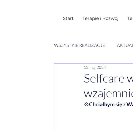
Start
Terapie i Rozwój
Te
WSZYSTKIE REALIZACJE
AKTUA
12 maj 2024
SESJE ESENCJI CHWIL
WY
Selfcare w
wzajemnie 
💠
Chciałbym się z Wa