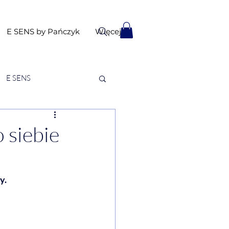
E SENS by Pańczyk
Więcej
E SENS
 siebie
y. 