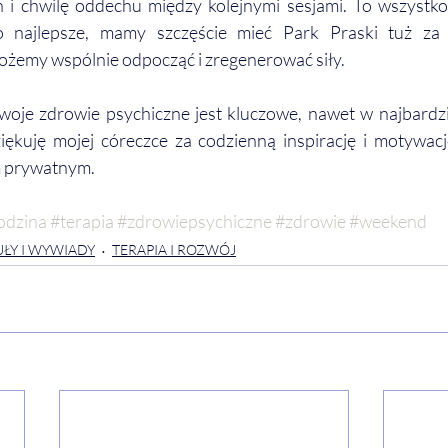
h i chwilę oddechu między kolejnymi sesjami. To wszystko 
o najlepsze, mamy szczęście mieć Park Praski tuż za r
ożemy wspólnie odpocząć i zregenerować siły.
swoje zdrowie psychiczne jest kluczowe, nawet w najbardzi
ękuję mojej córeczce za codzienną inspirację i motywac
m prywatnym. 
odzina
#terapia
#zdrowiepsychiczne
#zdrowie
#weekend
ŁY I WYWIADY
TERAPIA I ROZWÓJ