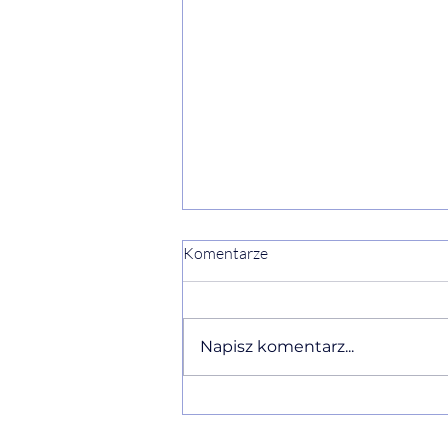
Komentarze
Napisz komentarz...
Ewelina Naturia Pańczyk w
komentarzu eksperckim o