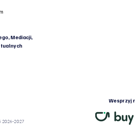
om
go, Mediacji,
irtualnych
Wesprzyj n
ci 2026-2027