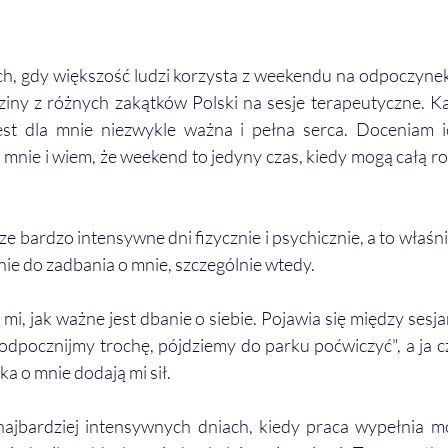
h, gdy większość ludzi korzysta z weekendu na odpoczynek,
ziny z różnych zakątków Polski na sesje terapeutyczne. Ka
st dla mnie niezwykle ważna i pełna serca. Doceniam ic
 mnie i wiem, że weekend to jedyny czas, kiedy mogą całą ro
ze bardzo intensywne dni fizycznie i psychicznie, a to właśn
e do zadbania o mnie, szczególnie wtedy. 
, jak ważne jest dbanie o siebie. Pojawia się między sesja
pocznijmy trochę, pójdziemy do parku poćwiczyć", a ja czu
ka o mnie dodają mi sił.
jbardziej intensywnych dniach, kiedy praca wypełnia mój