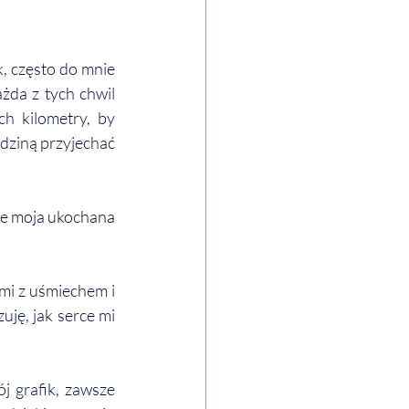
 często do mnie 
żda z tych chwil 
h kilometry, by 
dziną przyjechać 
ie moja ukochana 
mi z uśmiechem i 
ję, jak serce mi 
 grafik, zawsze 