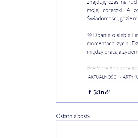
znajduję czas na ruc
mojej córeczki. A c
Świadomości, gdzie m
💠Dbanie o siebie i 
momentach życia. Dzi
między pracą a życie
#selfcare
#balance
#r
AKTUALNOŚCI
ARTYKU
Ostatnie posty