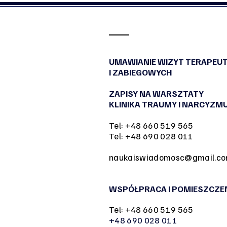
Traumie Straty i ałobie po
niewybranym życiu dla
NaTemat
UMAWIANIE WIZYT TERAPEU
I ZABIEGOWYCH
ZAPISY NA WARSZTATY
KLINIKA TRAUMY I NARCYZM
Tel: +48 660 519 565
Tel: +48 690 028 011
naukaiswiadomosc@gmail.c
WSPÓŁPRACA I POMIESZCZE
Tel: +48 660 519 565
+48 690 028 011