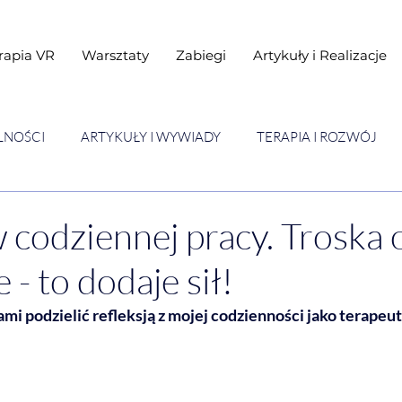
rapia VR
Warsztaty
Zabiegi
Artykuły i Realizacje
LNOŚCI
ARTYKUŁY I WYWIADY
TERAPIA I ROZWÓJ
STAWY
Warsztaty
 codziennej pracy. Troska o
- to dodaje sił!
mi podzielić refleksją z mojej codzienności jako terapeut