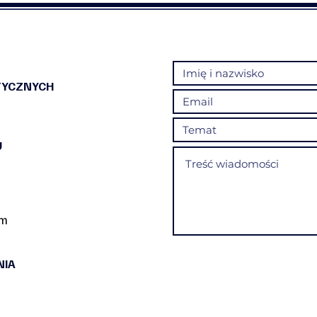
TYCZNYCH
U
om
NIA