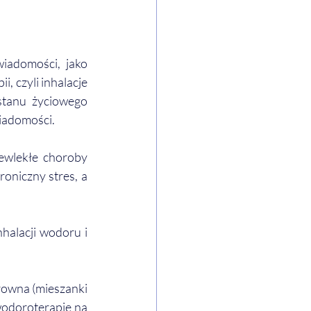
adomości, jako 
 czyli inhalacje 
tanu życiowego 
iadomości. 
wlekłe choroby 
oniczny stres, a 
alacji wodoru i 
owna (mieszanki 
wodoroterapię na 