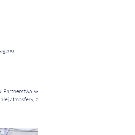
lagenu
 Partnerstwa w 
łej atmosfery, z 