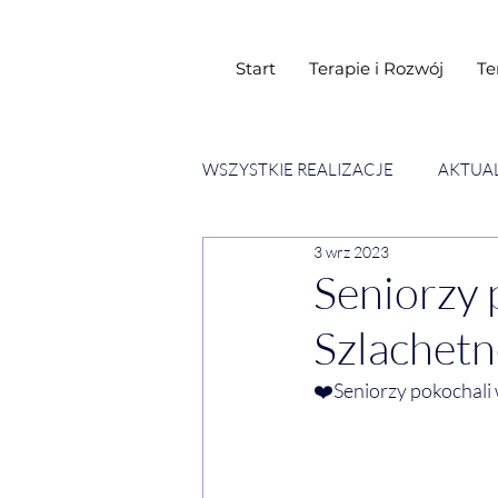
Start
Terapie i Rozwój
Te
WSZYSTKIE REALIZACJE
AKTUA
3 wrz 2023
SESJE ESENCJI CHWIL
WY
Seniorzy 
Szlachetn
❤️Seniorzy pokochali 