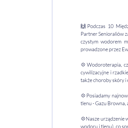
🙌Podczas 10 Między
Partner Senioraliów z
czystym wodorem mol
prowadzone przez Ewe
💠Wodoroterapia, cz
cywilizacyjne i rzadk
także choroby skóry i 
💠Posiadamy najnowoc
tlenu - Gazu Browna, 
💠Nasze urządzenie w
wodoru i tlenu), co s