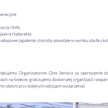
neracyjne
ocza i limfy
jaskra i katarakta
ym atopowe zapalenie, choroby powstałe w wyniku ubytku ko
iękujemy Organizatorom Głos Seniora za zaproszenie do
ach na świecie, gratulujemy doskonałej organizacji i wspania
my obecni przy kolejnych edycjach wydarzenia!