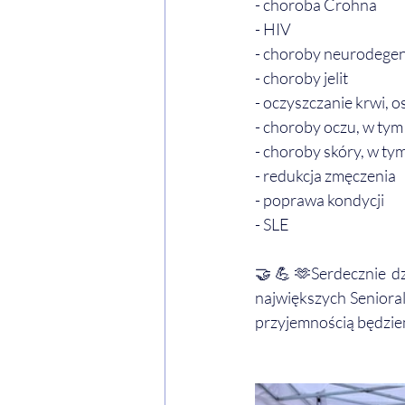
- choroba Crohna
- HIV
- choroby neurodege
- choroby jelit
- oczyszczanie krwi, os
- choroby oczu, w tym 
- choroby skóry, w t
- redukcja zmęczenia
- poprawa kondycji
- SLE
🤝💪🫶Serdecznie dz
największych Seniorali
przyjemnością będzie