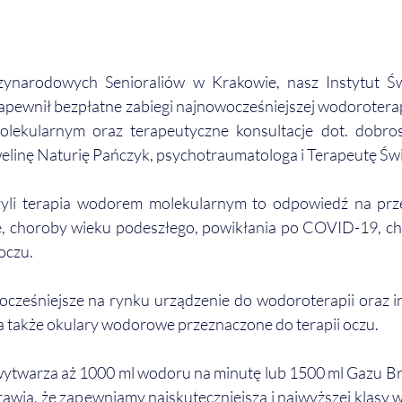
narodowych Senioraliów w Krakowie, nasz Instytut Świ
apewnił bezpłatne zabiegi najnowocześniejszej wodoroterapii,
ekularnym oraz terapeutyczne konsultacje dot. dobros
linę Naturię Pańczyk, psychotraumatologa i Terapeutę Św
yli terapia wodorem molekularnym to odpowiedź na prze
ie, choroby wieku podeszłego, powikłania po COVID-19, chr
oczu.
ześniejsze na rynku urządzenie do wodoroterapii oraz inh
a także okulary wodorowe przeznaczone do terapii oczu.
ytwarza aż 1000 ml wodoru na minutę lub 1500 ml Gazu Br
prawia, że zapewniamy najskuteczniejszą i najwyższej klasy 