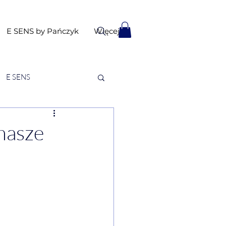
E SENS by Pańczyk
Więcej
E SENS
nasze