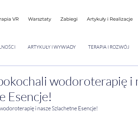
rapia VR
Warsztaty
Zabiegi
Artykuły i Realizacje
LNOŚCI
ARTYKUŁY I WYWIADY
TERAPIA I ROZWÓJ
STAWY
Warsztaty
pokochali wodoroterapię i 
e Esencje!
wodoroterapię i nasze Szlachetne Esencje!