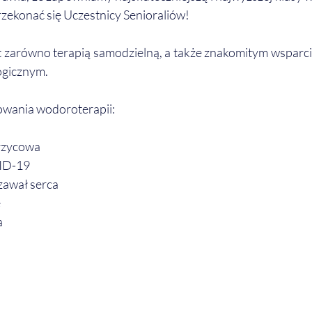
rzekonać się Uczestnicy Senioraliów!
 zarówno terapią samodzielną, a także znakomitym wsparcie
ogicznym. 
wania wodoroterapii:
krzycowa
VID-19
zawał serca
e
a