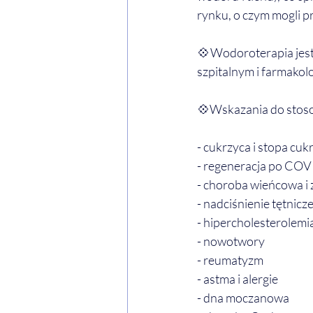
rynku, o czym mogli p
💠Wodoroterapia jest
szpitalnym i farmakol
💠Wskazania do stoso
- cukrzyca i stopa cu
- regeneracja po CO
- choroba wieńcowa i 
- nadciśnienie tętnicz
- hipercholesterolemi
- nowotwory
- reumatyzm
- astma i alergie
- dna moczanowa