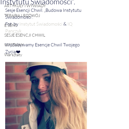
Instytutu Świadomości”.
ARTYKUŁY I WYWIADY
Sesje Esencji Chwil. „Budowa Instytutu 
TERAPIA I ROZWÓJ
Świadomości”.
Fot. by 
Instytut Świadomości
 & 
IQ 
E SENS
Panczyk
SESJE ESENCJI CHWIL
Wydobywamy Esencje Chwil Twojego 
WYSTAWY
Zycia❤️
Warsztaty