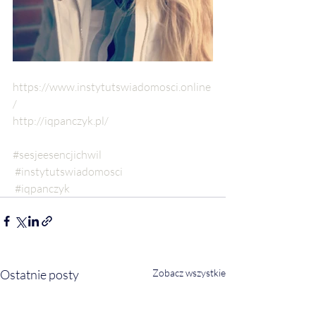
https://www.instytutswiadomosci.online
/
http://iqpanczyk.pl/
#sesjeesencjichwil
#instytutswiadomosci
#iqpanczyk
Ostatnie posty
Zobacz wszystkie