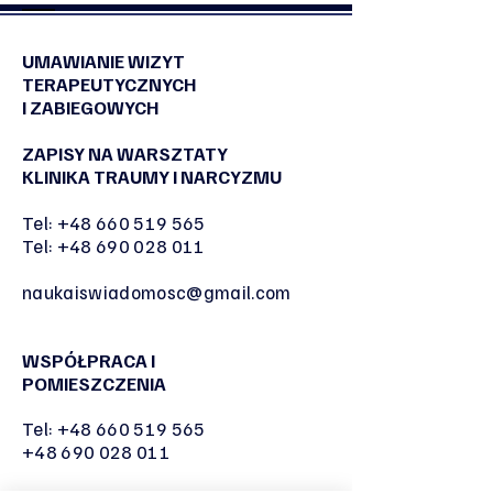
manipulacji dla NaTemat
UMAWIANIE WIZYT
TERAPEUTYCZNYCH
I ZABIEGOWYCH
ZAPISY NA WARSZTATY
KLINIKA TRAUMY I NARCYZMU
Tel:
+48 660 519 565
Tel:
+48 690 028 011
naukaiswiadomosc@gmail.com
WSPÓŁPRACA I
POMIESZCZENIA
Tel:
+48 660 519 565
+48 690 028 011