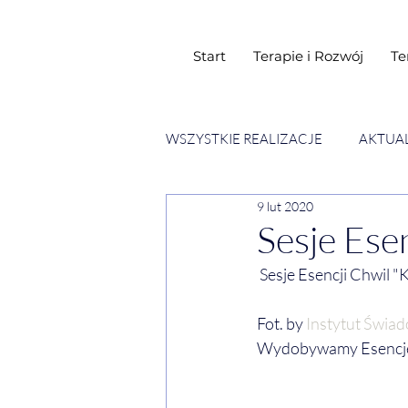
Start
Terapie i Rozwój
Te
WSZYSTKIE REALIZACJE
AKTUA
9 lut 2020
SESJE ESENCJI CHWIL
WY
Sesje Ese
 Sesje Esencji Chwil "
Fot. by 
Instytut Świa
Wydobywamy Esencje 