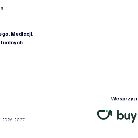
om
go, Mediacji,
irtualnych
Wesprzyj n
ci 2026-2027