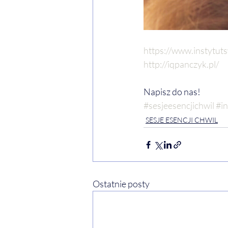
https://www.instytut
http://iqpanczyk.pl/
Napisz do nas!
#sesjeesencjichwil
#i
SESJE ESENCJI CHWIL
Ostatnie posty