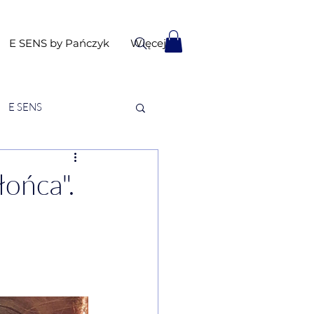
E SENS by Pańczyk
Więcej
E SENS
łońca".