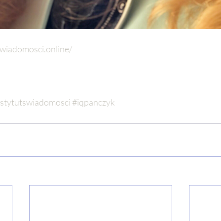
swiadomosci.online/
nstytutswiadomosci
#iqpanczyk