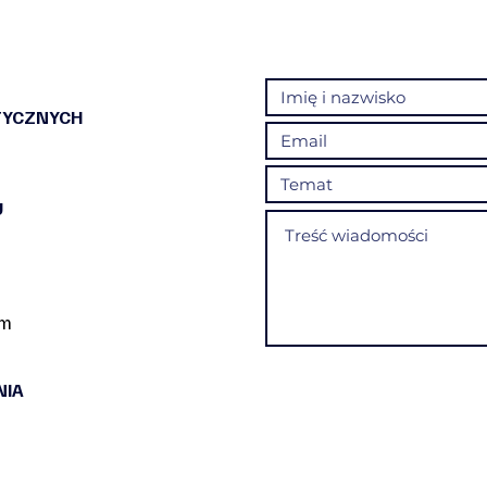
TYCZNYCH
U
om
NIA