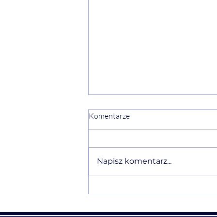
Komentarze
Napisz komentarz...
Urodziny mojego Męża
Dariusza - Esencje Chwil