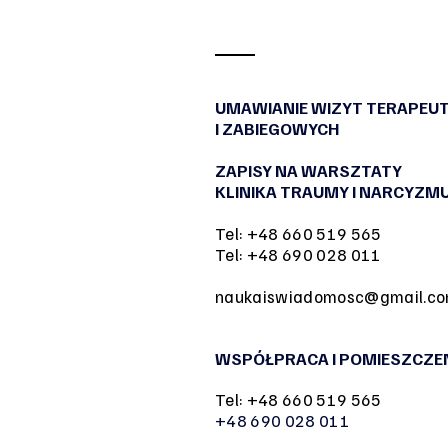
UMAWIANIE WIZYT TERAPEU
I ZABIEGOWYCH
ZAPISY NA WARSZTATY
KLINIKA TRAUMY I NARCYZM
Tel: +48 660 519 565
Tel: +48 690 028 011
naukaiswiadomosc@gmail.c
WSPÓŁPRACA I POMIESZCZE
Tel: +48 660 519 565
+48 690 028 011