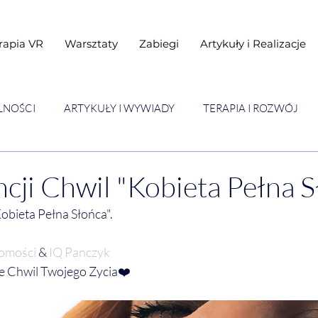
rapia VR
Warsztaty
Zabiegi
Artykuły i Realizacje
LNOŚCI
ARTYKUŁY I WYWIADY
TERAPIA I ROZWÓJ
STAWY
Warsztaty
ncji Chwil "Kobieta Pełna S
Kobieta Pełna Słońca". 
domości
 & 
IQ Panczyk
Chwil Twojego Zycia❤️  