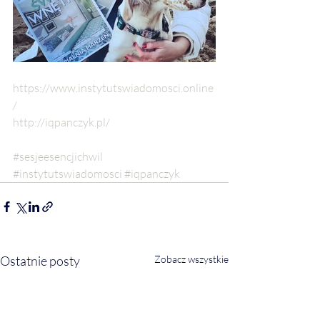
https://www.instytutswiadomosci.online
/
http://iqpanczyk.pl/
#sesjeesencjichwil
#instytutswiadomosci
#iqpanczyk
Ostatnie posty
Zobacz wszystkie