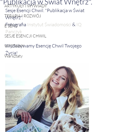
"Publikacja w Świat Wnętrz".
ARTYKUŁY I WYWIADY
Sesje Esencji Chwil. "Publikacja w Świat 
TERAPIA I ROZWÓJ
Wnętrz".
Fotografia 
Instytut Świadomości
 & 
IQ 
E SENS
Panczyk
SESJE ESENCJI CHWIL
Wydobywamy Esencję Chwil Twojego 
WYSTAWY
Życia! 
Warsztaty