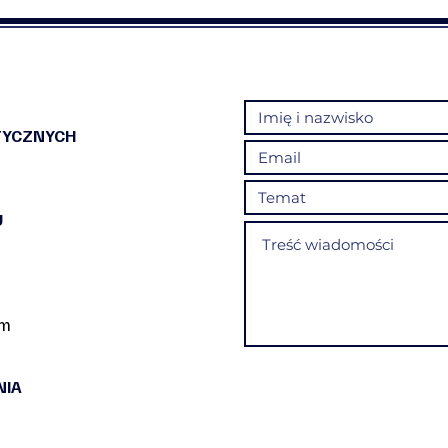
Mapa Narcyzmu💠❤️
Trau
TYCZNYCH
U
om
NIA