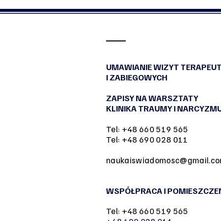
Traumie Straty i ałobie po
niewybranym życiu dla
NaTemat
UMAWIANIE WIZYT TERAPEU
I ZABIEGOWYCH
ZAPISY NA WARSZTATY
KLINIKA TRAUMY I NARCYZM
Tel: +48 660 519 565
Tel: +48 690 028 011
naukaiswiadomosc@gmail.c
WSPÓŁPRACA I POMIESZCZE
Tel: +48 660 519 565