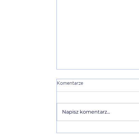
Komentarze
Napisz komentarz...
Ewelina Naturia Pańczyk w
komentarzu eksperckim o