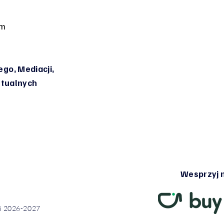
om
go, Mediacji,
irtualnych
Wesprzyj n
ci 2026-2027