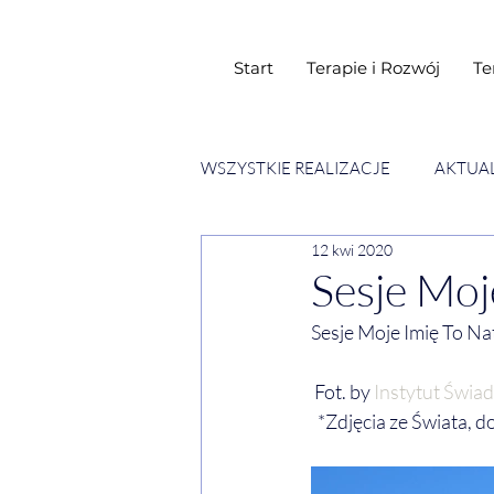
Start
Terapie i Rozwój
Te
WSZYSTKIE REALIZACJE
AKTUA
12 kwi 2020
SESJE ESENCJI CHWIL
WY
Sesje Moj
Sesje Moje Imię To Nat
 Fot. by 
Instytut Świa
  *Zdjęcia ze Świata,