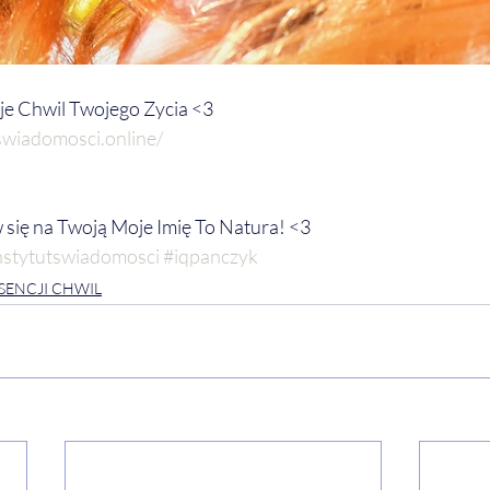
e Chwil Twojego Zycia <3
swiadomosci.online/
w się na Twoją Moje Imię To Natura! <3
nstytutswiadomosci
#iqpanczyk
ESENCJI CHWIL