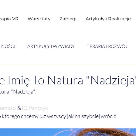
rapia VR
Warsztaty
Zabiegi
Artykuły i Realizacje
LNOŚCI
ARTYKUŁY I WYWIADY
TERAPIA I ROZWÓJ
STAWY
Warsztaty
e Imię To Natura "Nadzieja"
ura  "Nadzieja".
domości
 & 
IQ Panczyk
 do którego chcemy już wszyscy jak najszybciej wrócić