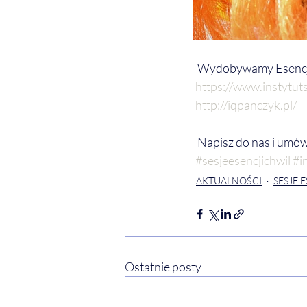
  Wydobywamy Esencj
https://www.instytut
http://iqpanczyk.pl/
  Napisz do nas i umó
#sesjeesencjichwil
#i
AKTUALNOŚCI
SESJE 
Ostatnie posty