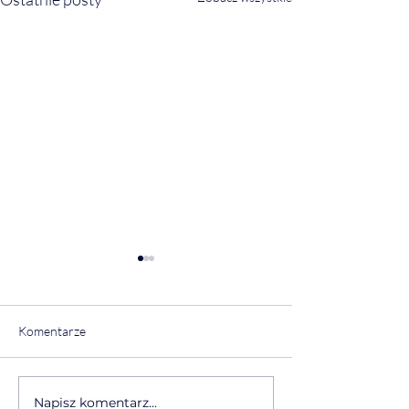
Komentarze
Napisz komentarz...
Otwieramy fotograficzny
Rusza E Sens by 