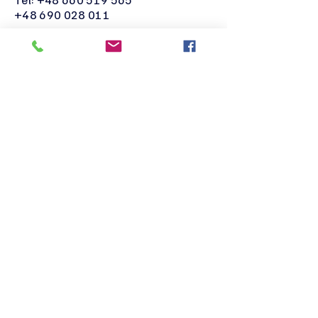
+48 690 028 011
naukaiswiadomosc@gmail.com