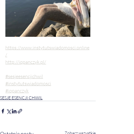
https://www.instytutswiadomosci.online
/
http://iqpanczyk.pl/
#sesjeesencjichwil
#instytutswiadomosci
#iqpanczyk
SESJE ESENCJI CHWIL
Ostatnie posty
Zobacz wszystkie