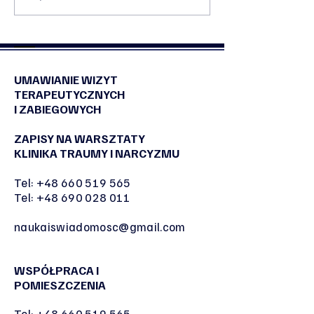
cykl „Esencja Chwil”
Nasza designers
sztuki użytkowej
UMAWIANIE WIZYT
TERAPEUTYCZNYCH
I ZABIEGOWYCH
ZAPISY NA WARSZTATY
KLINIKA TRAUMY I NARCYZMU
Tel:
+48 660 519 565
Tel:
+48 690 028 011
naukaiswiadomosc@gmail.com
WSPÓŁPRACA I
POMIESZCZENIA
Tel:
+48 660 519 565