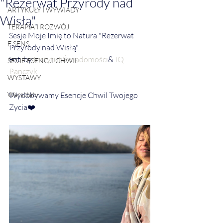
"Rezerwat Przyrody nad
ARTYKUŁY I WYWIADY
Wisłą".
TERAPIA I ROZWÓJ
Sesje Moje Imię to Natura "Rezerwat 
E SENS
Przyrody nad Wisłą".
Fot. by 
Instytut Świadomości
& 
IQ 
SESJE ESENCJI CHWIL
Panczyk
WYSTAWY
Warsztaty
Wydobywamy Esencje Chwil Twojego 
Zycia❤️