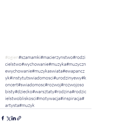
#ogien
#szamamki#macierzynstwo#rodzi
cielstwo#wychowanie#muzyka#muzyczn
ewychowanie#muzykaswiata#ewapancz
yk#instytutswiadomosci#urodzinyewy#k
oncert#swiadomosc#rozwoj#rozwojoso
bisty#dziecko#warsztaty#rodzina#rodzic
ielstwobliskosci#motywacja#inspiracja#
artysta#muzyk