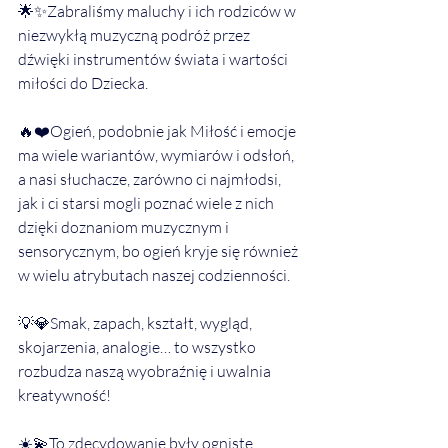
🌟✨Zabraliśmy maluchy i ich rodziców w 
niezwykłą muzyczną podróż przez 
dźwięki instrumentów świata i wartości 
miłości do Dziecka. 
🔥❤️Ogień, podobnie jak Miłość i emocje 
ma wiele wariantów, wymiarów i odsłoń, 
a nasi słuchacze, zarówno ci najmłodsi, 
jak i ci starsi mogli poznać wiele z nich 
dzięki doznaniom muzycznym i 
sensorycznym, bo ogień kryje się również 
w wielu atrybutach naszej codzienności. 
💡💎Smak, zapach, kształt, wygląd, 
skojarzenia, analogie… to wszystko 
rozbudza naszą wyobraźnię i uwalnia 
kreatywność!
☀️💫To zdecydowanie były ogniste 