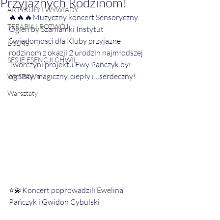
Przyjaznych Rodzinom!
ARTYKUŁY I WYWIADY
🔥🔥🔥Muzyczny koncert Sensoryczny 
TERAPIA I ROZWÓJ
Ogień by Szamamki Instytut 
Świadomosci dla Kluby przyjazne 
E SENS
rodzinom z okazji 2 urodzin najmłodszej 
SESJE ESENCJI CHWIL
Twórczyni projektu Ewy Pańczyk był 
ognisty, magiczny, ciepły i…serdeczny!
WYSTAWY
Warsztaty
⭐️💫Koncert poprowadzili Ewelina 
Pańczyk i Gwidon Cybulski