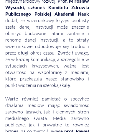
międzynarodowy rozwój. 
Prof. Mirosław 
Wysocki, członek Komitetu Zdrowia 
Publicznego Polskiej Akademii Nauk 
dodał, że wizerunkowy kryzys osobisty 
szefa danej instytucji może znacznie 
obniżyć budowane latami zaufanie i 
renomę danej instytucji, a te straty 
wizerunkowe odbudowuje się trudno i 
przez długi okres czasu. Zwrócił uwagę, 
że w każdej komunikacji, a szczególnie w 
sytuacjach kryzysowych, ważna jest 
otwartość na współpracę z mediami, 
które przekazują nasze stanowisko i 
punkt widzenia na szeroką skalę. 
Warto również pamiętać o specyfice 
działania mediów mając świadomość 
zarówno jasnych, jak i ciemnych stron 
medialnego świata. Media, zarówno 
publiczne, jak i prywatne to również 
biznes, na co zwrócił uwagę 
prof. Paweł 