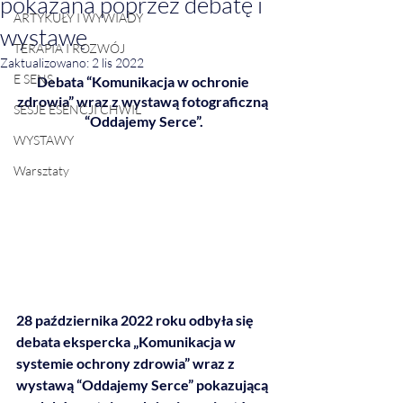
pokazana poprzez debatę i
ARTYKUŁY I WYWIADY
wystawę
TERAPIA I ROZWÓJ
Zaktualizowano:
2 lis 2022
E SENS
Debata “Komunikacja w ochronie 
zdrowia” wraz z wystawą fotograficzną 
SESJE ESENCJI CHWIL
“Oddajemy Serce”.
WYSTAWY
Warsztaty
28 października 2022 roku odbyła się 
debata ekspercka „Komunikacja w 
systemie ochrony zdrowia” wraz z 
wystawą “Oddajemy Serce” pokazującą 