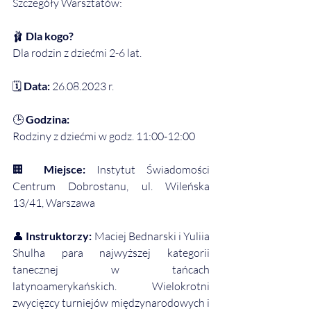
Szczegóły Warsztatów:
🩰
 Dla kogo?
Dla rodzin z dziećmi 2-6 lat.
🗓️ 
Data:
 26.08.2023 r.
🕒 
Godzina:
Rodziny z dziećmi w godz. 11:00-12:00
🏢 
Miejsce:
 Instytut Świadomości 
Centrum Dobrostanu, ul. Wileńska 
13/41, Warszawa
👤 
Instruktorzy:
 Maciej Bednarski i Yuliia 
Shulha para najwyższej kategorii 
tanecznej w tańcach 
latynoamerykańskich. Wielokrotni 
zwycięzcy turniejów międzynarodowych i 