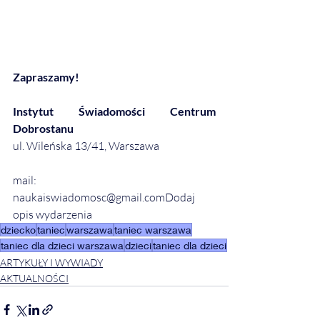
Zapraszamy!
Instytut Świadomości Centrum 
Dobrostanu
ul. Wileńska 13/41, Warszawa
mail: 
naukaiswiadomosc@gmail.comDodaj 
opis wydarzenia
dziecko
taniec
warszawa
taniec warszawa
taniec dla dzieci warszawa
dzieci
taniec dla dzieci
ARTYKUŁY I WYWIADY
AKTUALNOŚCI