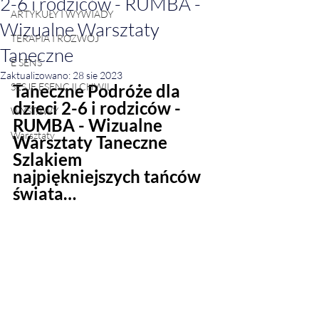
2-6 i rodziców - RUMBA -
ARTYKUŁY I WYWIADY
Wizualne Warsztaty
TERAPIA I ROZWÓJ
Taneczne
E SENS
Zaktualizowano:
28 sie 2023
SESJE ESENCJI CHWIL
Taneczne Podróże dla 
dzieci 2-6 i rodziców - 
WYSTAWY
RUMBA - Wizualne 
Warsztaty
Warsztaty Taneczne 
Szlakiem 
najpiękniejszych tańców 
świata…