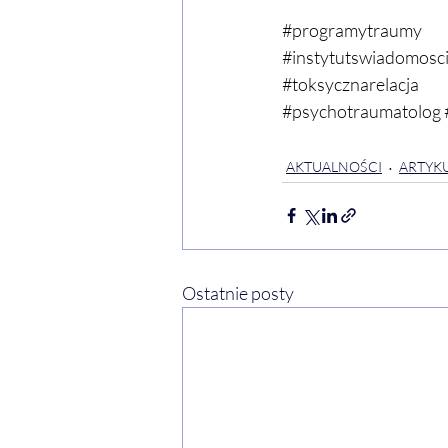
#programytraumy
#instytutswiadomosc
#toksycznarelacja
#psychotraumatolog
AKTUALNOŚCI
ARTYKU
Ostatnie posty