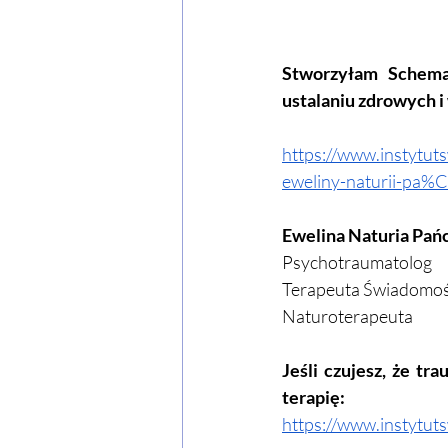
Stworzyłam Schema
ustalaniu zdrowych i
https://www.instytut
eweliny-naturii-pa%
Ewelina Naturia Pań
Psychotraumatolog
Terapeuta Świadomoś
Naturoterapeuta
Jeśli czujesz, że t
terapię:
https://www.instytut