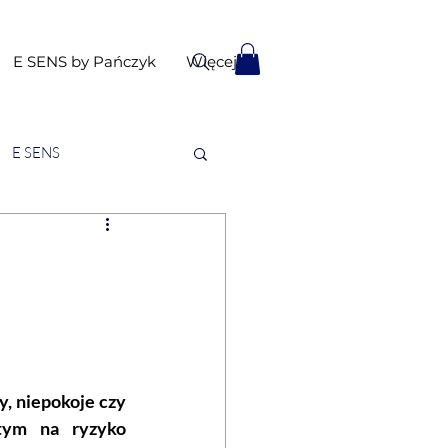
E SENS by Pańczyk
Więcej
E SENS
, niepokoje czy 
tym na ryzyko 