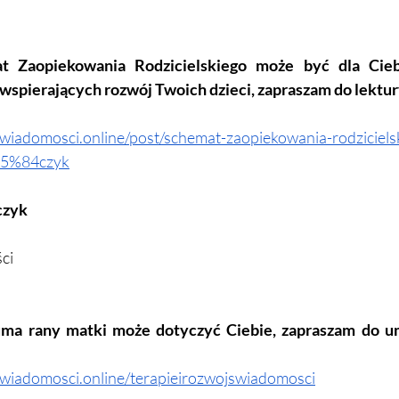
t Zaopiekowania Rodzicielskiego może być dla Cie
 wspierających rozwój Twoich dzieci, zapraszam do lektur
swiadomosci.online/post/schemat-zaopiekowania-rodziciels
C5%84czyk
czyk
ci
rauma rany matki może dotyczyć Ciebie, zapraszam do um
swiadomosci.online/terapieirozwojswiadomosci