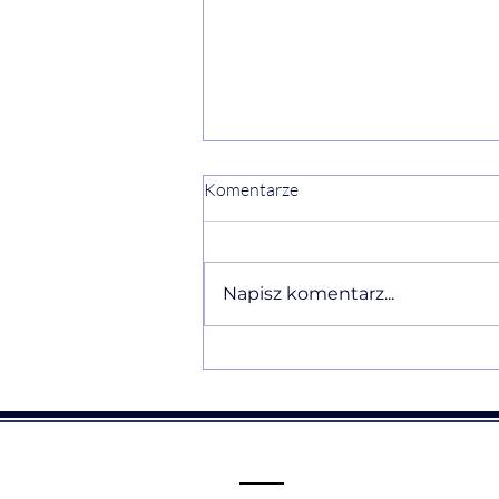
Komentarze
Napisz komentarz...
Ewelina Naturia Pańczyk w
komentarzu eksperckim o
Traumie Straty i ałobie po
niewybranym życiu dla
NaTemat