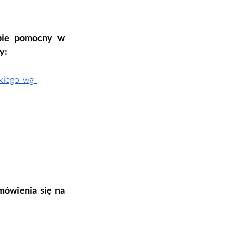
bie pomocny w 
y:
kiego-wg-
ówienia się na 