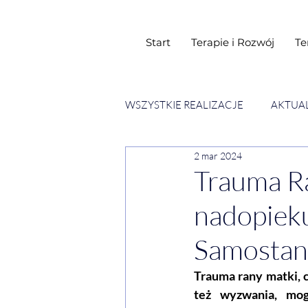
Start
Terapie i Rozwój
Te
WSZYSTKIE REALIZACJE
AKTUA
2 mar 2024
SESJE ESENCJI CHWIL
WY
Trauma Ra
nadopiek
Samostan
Trauma rany matki, c
też wyzwania, mog