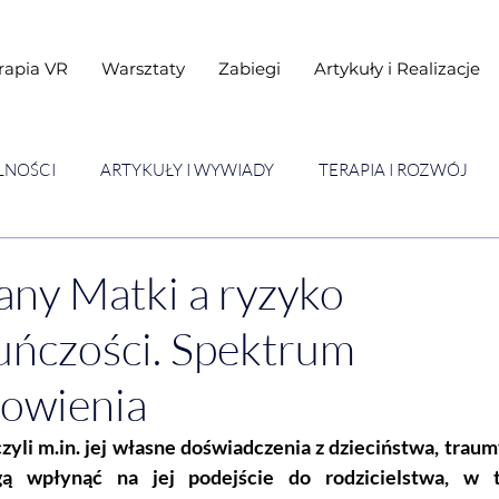
rapia VR
Warsztaty
Zabiegi
Artykuły i Realizacje
LNOŚCI
ARTYKUŁY I WYWIADY
TERAPIA I ROZWÓJ
STAWY
Warsztaty
ny Matki a ryzyko
uńczości. Spektrum
owienia
zyli 
m.in
. jej własne doświadczenia z dzieciństwa, traumy
ą wpłynąć na jej podejście do rodzicielstwa, w 