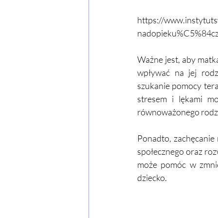
https://www.instytut
nadopieku%C5%84cz
Ważne jest, aby matka
wpływać na jej rodz
szukanie pomocy terap
stresem i lękami m
równoważonego rodzi
Ponadto, zachęcanie 
społecznego oraz rozw
może pomóc w zmniej
dziecko.