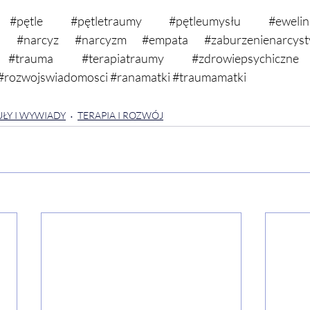
#pętle
#pętletraumy
#pętleumysłu
#ewelin
i
#narcyz
#narcyzm
#empata
#zaburzenienarcyst
#trauma
#terapiatraumy
#zdrowiepsychiczne
#rozwojswiadomosci
#ranamatki
#traumamatki
ŁY I WYWIADY
TERAPIA I ROZWÓJ