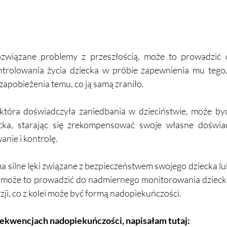
ozwiązane problemy z przeszłością, może to prowadzić 
ntrolowania życia dziecka w próbie zapewnienia mu tego, 
zapobieżenia temu, co ją samą zraniło. 
która doświadczyła zaniedbania w dzieciństwie, może by
ka, starając się zrekompensować swoje własne doświad
nie i kontrolę.
ma silne lęki związane z bezpieczeństwem swojego dziecka lu
ą, może to prowadzić do nadmiernego monitorowania dziecka
zji, co z kolei może być formą nadopiekuńczości.
kwencjach nadopiekuńczości, napisałam tutaj: