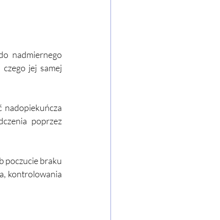
do nadmiernego 
czego jej samej 
ć nadopiekuńcza 
czenia poprzez 
b poczucie braku 
, kontrolowania 