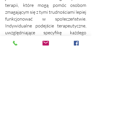
terapii, które mogą pomóc osobom 
zmagającym się z tymi trudnościami lepiej 
funkcjonować w społeczeństwie. 
Indywidualne podejście terapeutyczne, 
uwzględniające specyfikę każdego 
zaburzenia, jest niezbędne do osiągnięcia 
pozytywnych zmian i poprawy jakości 
życia tych osób oraz ich bliskich.
Jeżeli Ty lub osoba Ci bliska potrzebuje 
wsparcia terapeutycznego, zapraszam 
do umówienia się na konsultację i 
terapię,
https://www.instytutswiadomosci.online
/terapieirozwojinstytutswiadomosci
Ewelina Naturia Pańczyk