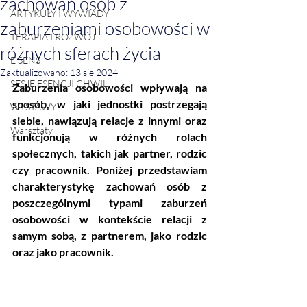
zachowań osób z
ARTYKUŁY I WYWIADY
zaburzeniami osobowości w
TERAPIA I ROZWÓJ
różnych sferach życia
E SENS
Zaktualizowano:
13 sie 2024
SESJE ESENCJI CHWIL
Zaburzenia osobowości wpływają na 
sposób, w jaki jednostki postrzegają 
WYSTAWY
siebie, nawiązują relacje z innymi oraz 
Warsztaty
funkcjonują w różnych rolach 
społecznych, takich jak partner, rodzic 
czy pracownik. Poniżej przedstawiam 
charakterystykę zachowań osób z 
poszczególnymi typami zaburzeń 
osobowości w kontekście relacji z 
samym sobą, z partnerem, jako rodzic 
oraz jako pracownik.