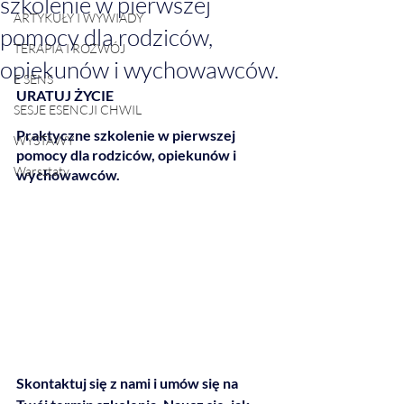
szkolenie w pierwszej
ARTYKUŁY I WYWIADY
pomocy dla rodziców,
TERAPIA I ROZWÓJ
opiekunów i wychowawców.
E SENS
URATUJ ŻYCIE
SESJE ESENCJI CHWIL
Praktyczne szkolenie w pierwszej 
WYSTAWY
pomocy dla rodziców, opiekunów i 
Warsztaty
wychowawców. 
Skontaktuj się z nami i umów się na 