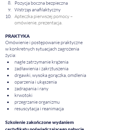
Pozycja boczna bezpieczna
Wstrząs anafilaktyczny 
Apteczka pierwszej pomocy – 
omówienie, prezentacja.
PRAKTYKA
Omówienie i postępowanie praktyczne 
w konkretnych sytuacjach zagrożenia 
życia:
nagłe zatrzymanie krążenia
zadławienia i zakrztuszenia
drgawki, wysoka gorączka, omdlenia
oparzenia i ukąszenia
zadrapania i rany
krwotoki
przegrzanie organizmu 
resuscytacja i reanimacja
Szkolenie zakończone wydaniem 
certyfikatu poświadczającego nabycie 