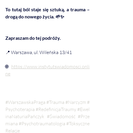
To tutaj ból staje się sztuką, a trauma – 
drogą do nowego życia. 🌱✨
Zapraszam do tej podróży.
📍 Warszawa, ul. Wileńska 13/41
🌐 
https://www.instytutswiadomosci.onli
ne
#WarszawskaPraga
#Trauma
#Narcyzm
#
Psychoterapia
#RedefinicjaTraumy
#Ewel
inaNaturiaPańczyk
#Świadomość
#Prze
miana
#Psychotraumatologia
#Toksyczne
Relacje