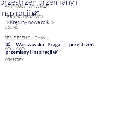
przestrzeń przemiany i
ARTYKUŁY I WYWIADY
inspiracji 🌿
TERAPIA I ROZWÓJ
✨Kręcimy nowe rolki✨
E SENS
SESJE ESENCJI CHWIL
🌆 
Warszawska Praga – przestrzeń 
WYSTAWY
przemiany i inspiracji 🌿
Warsztaty