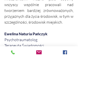
wszyscy wspólnie pracowali nad 
tworzeniem bardziej zrównoważonych, 
przyjaznych dla życia środowisk, w tym w 
szczególności, środowisk miejskich.
Ewelina Naturia Pańczyk
Psychotraumatolog
Terapeuta Świadomości
Naturoterapeuta
#swiadomosc
#natura
#ekologia
#dobrostan
#psychologia
#ngo
#inicjatywa
#rozwoj
#rozwojosobisty
#planeta
#ekoswiadomosc
AKTUALNOŚCI
ARTYKUŁY I WYWIADY
TERAPIA I ROZWÓJ