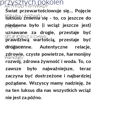
przyszłych pokoleń
ARTYKUŁY I WYWIADY
Świat przewartościowuje się… Pojęcie 
TERAPIA I ROZWÓJ
luksusu zmienia się - to, co jeszcze do 
niedawna było (i wciąż jeszcze jest) 
E SENS
uznawane za drogie, przestaje być 
SESJE ESENCJI CHWIL
prawdziwą wartością, przestaje być 
drogocenne. Autentyczne relacje, 
WYSTAWY
zdrowie, czyste powietrze, harmonijny 
Warsztaty
rozwój, zdrowa żywność i woda. To, co 
zawsze było najważniejsze, teraz 
zaczyna być dostrzeżone i najbardziej 
pożądane. Wszyscy mamy nadzieję, że 
na ten luksus dla nas wszystkich wciąż 
nie jest za późno. 