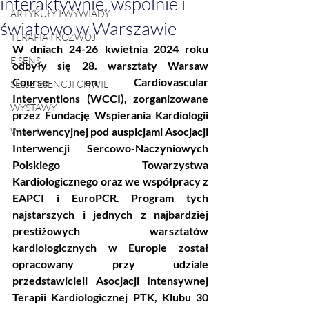
interaktywnie, wspólnie i
ARTYKUŁY I WYWIADY
światowo w Warszawie
TERAPIA I ROZWÓJ
W dniach 24-26 kwietnia 2024 roku 
E SENS
odbyły się 28. warsztaty Warsaw 
Course on Cardiovascular 
SESJE ESENCJI CHWIL
Interventions (WCCI), zorganizowane 
WYSTAWY
przez Fundację Wspierania Kardiologii 
Warsztaty
Interwencyjnej pod auspicjami Asocjacji 
Interwencji Sercowo-Naczyniowych 
Polskiego Towarzystwa 
Kardiologicznego oraz we współpracy z 
EAPCI i EuroPCR. Program tych 
najstarszych i jednych z najbardziej 
prestiżowych warsztatów 
kardiologicznych w Europie został 
opracowany przy udziale 
przedstawicieli Asocjacji Intensywnej 
Terapii Kardiologicznej PTK, Klubu 30 