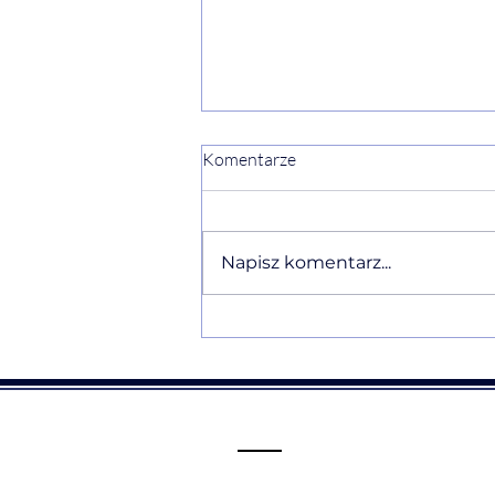
Komentarze
Napisz komentarz...
Ewelina Naturia Pańczyk w
komentarzu eksperckim o
Traumie Straty i ałobie po
niewybranym życiu dla
NaTemat