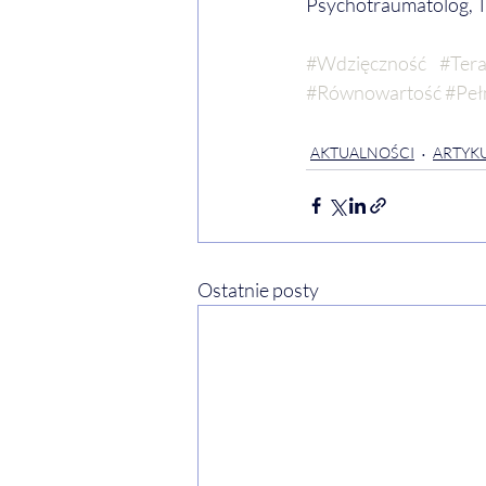
Psychotraumatolog, 
#Wdzięczność
#Tera
#Równowartość
#Peł
AKTUALNOŚCI
ARTYKU
Ostatnie posty