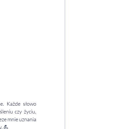
e. Każde słowo 
eniu czy życiu, 
eze mnie uznania 
. 💪