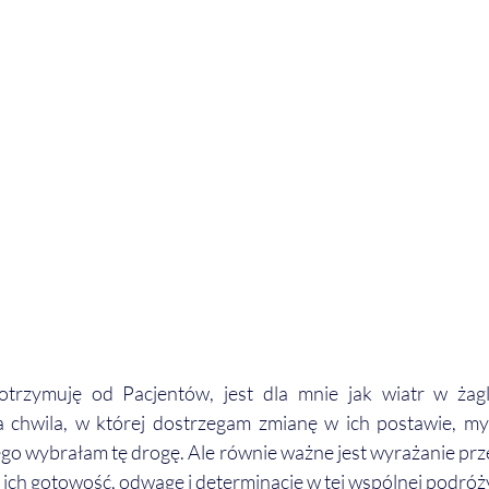
otrzymuję od Pacjentów, jest dla mnie jak wiatr w żagl
 chwila, w której dostrzegam zmianę w ich postawie, myśl
go wybrałam tę drogę. Ale równie ważne jest wyrażanie prz
ich gotowość, odwagę i determinację w tej wspólnej podróży