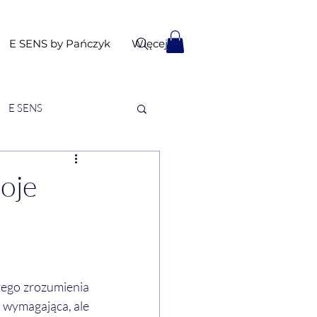
E SENS by Pańczyk
Więcej
E SENS
oje
ego zrozumienia 
 wymagająca, ale 