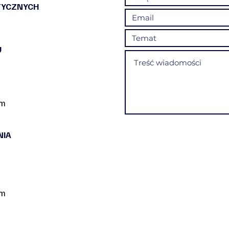
TYCZNYCH
U
om
NIA
om