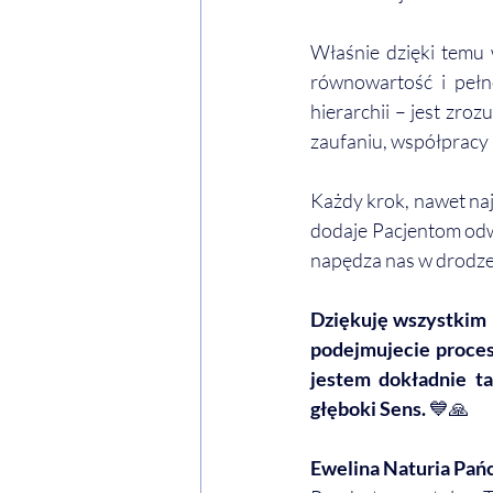
Właśnie dzięki temu
równowartość i pełn
hierarchii – jest zro
zaufaniu, współpracy 
Każdy krok, nawet naj
dodaje Pacjentom odwa
napędza nas w drodze
Dziękuję wszystkim 
podejmujecie proces
jestem dokładnie t
głęboki Sens. 
💙🙏
Ewelina Naturia Pań