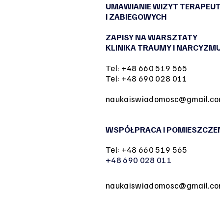
UMAWIANIE WIZYT TERAPEU
I ZABIEGOWYCH
ZAPISY NA WARSZTATY
KLINIKA TRAUMY I NARCYZM
Tel: +48 660 519 565
Tel: +48 690 028 011
naukaiswiadomosc@gmail.c
WSPÓŁPRACA I POMIESZCZE
Tel: +48 660 519 565
+48 690 028 011
naukaiswiadomosc@gmail.c