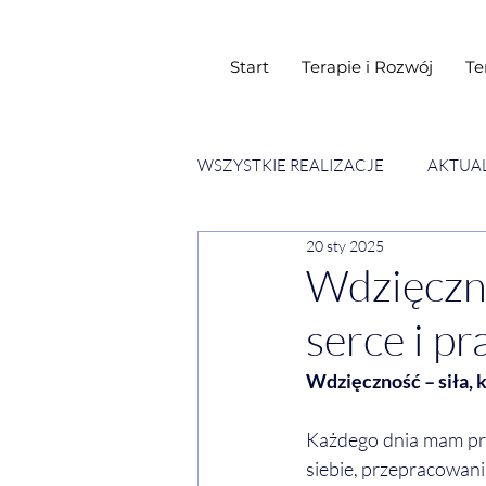
Start
Terapie i Rozwój
Te
WSZYSTKIE REALIZACJE
AKTUA
20 sty 2025
SESJE ESENCJI CHWIL
WY
Wdzięczno
serce i pr
Wdzięczność – siła, 
Każdego dnia mam prz
siebie, przepracowani