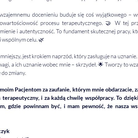
 wzajemnemu docenieniu buduje się coś wyjątkowego – ws
owartościowość procesu terapeutycznego. 🤝 W tej prze
zumienie i autentyczność. To fundament skutecznej pracy, któ
i wspólnym celu. 🌿
mniejszy, jest krokiem naprzód, który zasługuje na uznanie.
gi, a ich uznanie wobec mnie – skrzydeł. 🌟 Tworzy to wzaj
 do zmiany.
moim Pacjentom za zaufanie, którym mnie obdarzacie, za
 terapeutyczny, i za każdą chwilę współpracy. To dzięk
am, gdzie powinnam być, i mam pewność, że nasza ws
czyk