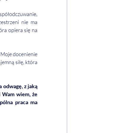
półodczuwanie, 
strzeni nie ma 
ra opiera się na 
 Moje docenienie 
emną siłę, która 
 odwagę, z jaką 
i Wam wiem, że 
pólna praca ma 