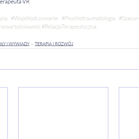
Terapeuta VR
pia
#Współodczuwanie
#Psychotraumatologia
#Szacun
nowartościowość
#RelacjaTerapeutyczna
ŁY I WYWIADY
TERAPIA I ROZWÓJ