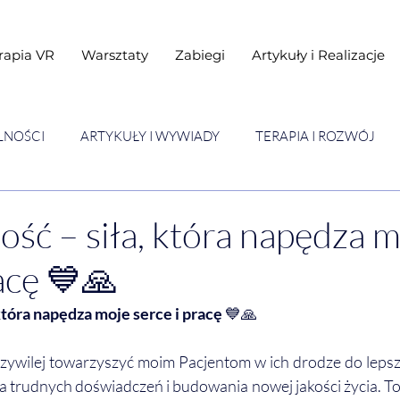
rapia VR
Warsztaty
Zabiegi
Artykuły i Realizacje
LNOŚCI
ARTYKUŁY I WYWIADY
TERAPIA I ROZWÓJ
STAWY
Warsztaty
ść – siła, która napędza m
acę 💙🙏
która napędza moje serce i pracę
 💙🙏
ywilej towarzyszyć moim Pacjentom w ich drodze do lepsz
a trudnych doświadczeń i budowania nowej jakości życia. To