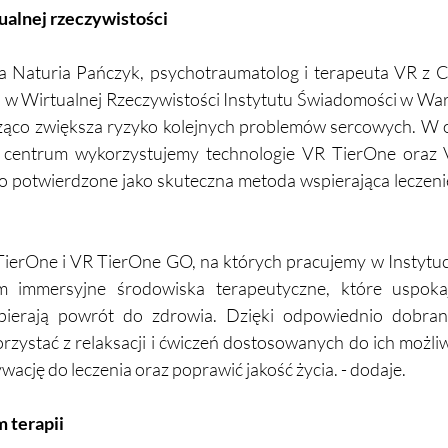
ualnej rzeczywistości
a Naturia Pańczyk, psychotraumatolog i terapeuta VR z 
i w Wirtualnej Rzeczywistości Instytutu Świadomości w War
ząco zwiększa ryzyko kolejnych problemów sercowych. W o
centrum wykorzystujemy technologie VR TierOne oraz 
 potwierdzone jako skuteczna metoda wspierająca leczenie i 
ierOne i VR TierOne GO, na których pracujemy w Instytuci
m immersyjne środowiska terapeutyczne, które uspokaja
spierają powrót do zdrowia. Dzięki odpowiednio dobra
rzystać z relaksacji i ćwiczeń dostosowanych do ich możli
cję do leczenia oraz poprawić jakość życia. - dodaje.
 terapii