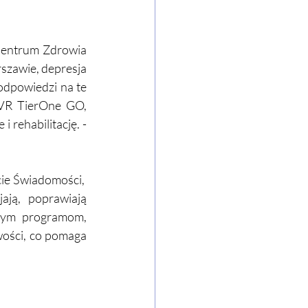
Centrum Zdrowia 
szawie, depresja 
dpowiedzi na te 
VR TierOne GO, 
rehabilitację. - 
e Świadomości,  
ją, poprawiają 
nym programom, 
wości, co pomaga 