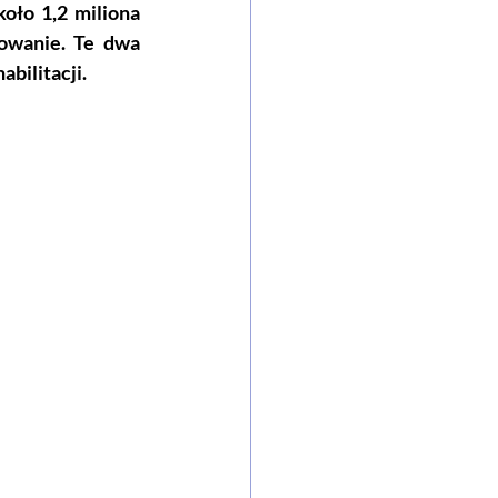
ło 1,2 miliona 
owanie. Te dwa 
bilitacji.