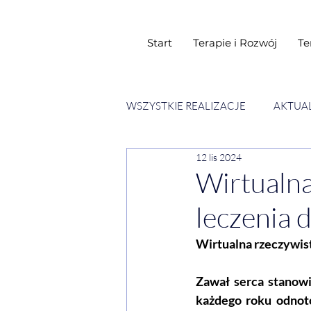
Start
Terapie i Rozwój
Te
WSZYSTKIE REALIZACJE
AKTUA
12 lis 2024
SESJE ESENCJI CHWIL
WY
Wirtualna
leczenia 
Wirtualna rzeczywist
Zawał serca stanowi
każdego roku odnoto