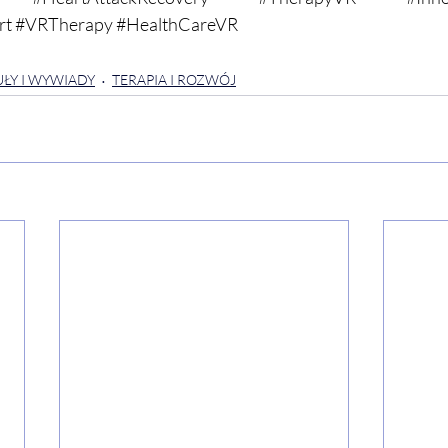
rt
#VRTherapy
#HealthCareVR
ŁY I WYWIADY
TERAPIA I ROZWÓJ