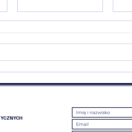
Terapia i relaksacja w wirtualnej
Cert
rzeczywistości: Wsparcie dla
Terap
osób z Zespołem Aspergera –
Świa
dzieci i dorośli
TYCZNYCH