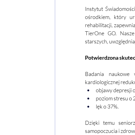
Instytut Świadomośc
ośrodkiem, który u
rehabilitacji, zapewn
TierOne GO. Nasze 
starszych, uwzględniaj
Potwierdzona skute
Badania naukowe wy
kardiologicznej reduk
objawy depresji 
poziom stresu o 
lęk o 37%.
Dzięki temu senior
samopoczucia i zdrow