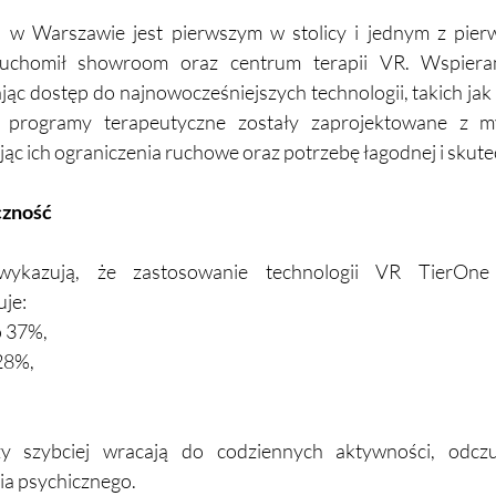
i w Warszawie jest pierwszym w stolicy i jednym z pier
ruchomił showroom oraz centrum terapii VR. Wspiera
iając dostęp do najnowocześniejszych technologii, takich jak
programy terapeutyczne zostały zaprojektowane z my
ąc ich ograniczenia ruchowe oraz potrzebę łagodnej i skutec
czność
kazują, że zastosowanie technologii VR TierOne w 
uje:
o 37%,
28%,
zy szybciej wracają do codziennych aktywności, odcz
ia psychicznego.