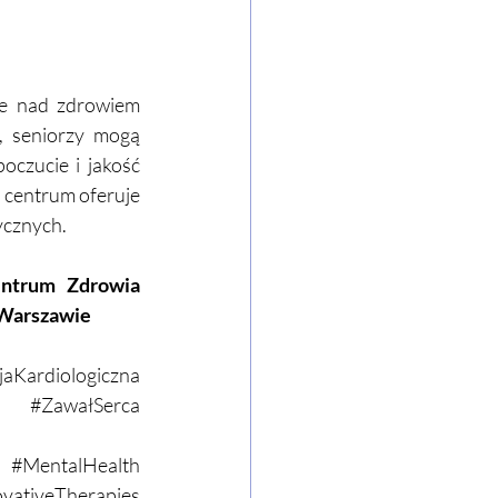
ce nad zdrowiem 
 seniorzy mogą 
czucie i jakość 
 centrum oferuje 
cznych. 
ntrum Zdrowia 
 Warszawie
jaKardiologiczna
#ZawałSerca
#MentalHealth
ovativeTherapies