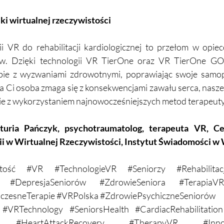
ki wirtualnej rzeczywistości
 VR do rehabilitacji kardiologicznej to przełom w opie
w. Dzięki technologii VR TierOne oraz VR TierOne GO,
obie z wyzwaniami zdrowotnymi, poprawiając swoje samopo
iska Ci osoba zmaga się z konsekwencjami zawału serca, nasze
ie z wykorzystaniem najnowocześniejszych metod terapeuty
turia Pańczyk, psychotraumatolog, terapeuta VR, Ce
ii w Wirtualnej Rzeczywistości, Instytut Świadomości w
tość
#VR
#TechnologieVR
#Seniorzy
#Rehabilitac
#DepresjaSeniorów
#ZdrowieSeniora
#TerapiaVR
zesneTerapie
#VRPolska
#ZdrowiePsychiczneSeniorów
#VRTechnology
#SeniorsHealth
#CardiacRehabilitation
#HeartAttackRecovery
#TherapyVR
#Inn