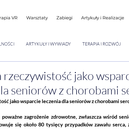
rapia VR
Warsztaty
Zabiegi
Artykuły i Realizacje
LNOŚCI
ARTYKUŁY I WYWIADY
TERAPIA I ROZWÓJ
STAWY
Warsztaty
 rzeczywistość jako wspar
dla seniorów z chorobami s
ość jako wsparcie leczenia dla seniorów z chorobami ser
 poważne zagrożenie zdrowotne, zwłaszcza wśród seni
wuje się około 80 tysięcy przypadków zawału serca, z