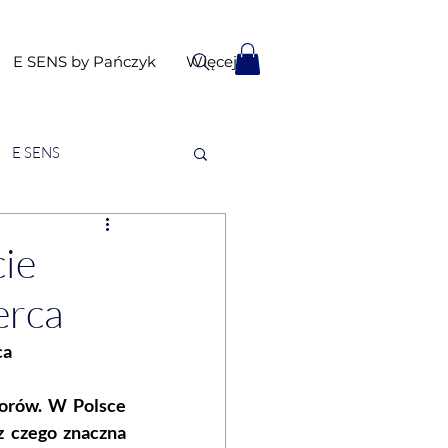
E SENS by Pańczyk
Więcej
E SENS
cie
erca
ca
orów. W Polsce 
 czego znaczna 