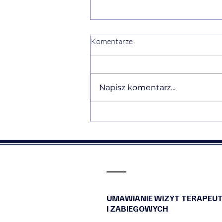
Komentarze
Napisz komentarz...
❤️Rekomendacja❤️Szkolenie z
certyfikacja "Terapeuta VR" w
Instytucie Świadomości
UMAWIANIE WIZYT TERAPEU
I ZABIEGOWYCH