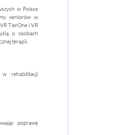
wszych w Polsce 
my seniorów w 
 VR TierOne i VR 
ślą o osobach 
znej terapii.
rehabilitacji 
uwając poprawę 