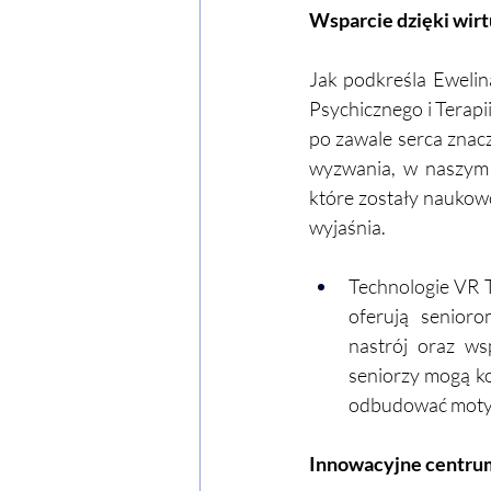
Wsparcie dzięki wirt
Jak podkreśla Ewelin
Psychicznego i Terapi
po zawale serca znac
wyzwania, w naszym 
które zostały naukowo
wyjaśnia. 
Technologie VR T
oferują senioro
nastrój oraz w
seniorzy mogą ko
odbudować motywa
Innowacyjne centrum