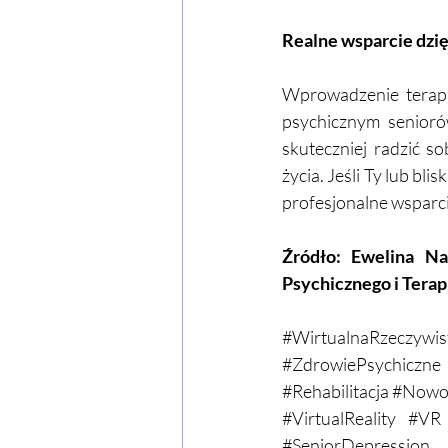
Realne wsparcie dzię
Wprowadzenie terapii
psychicznym senioró
skuteczniej radzić s
życia. Jeśli Ty lub bl
profesjonalne wsparc
Źródło:
Ewelina Na
Psychicznego i Terap
#WirtualnaRzeczywis
#ZdrowiePsychiczne
#Rehabilitacja
#Nowoc
#VirtualReality
#VR
#SeniorDepression