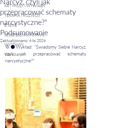
Narcyz, czyli jak
ARTYKUŁY I WYWIADY
przepracować schematy
TERAPIA I ROZWÓJ
narcystyczne?"
E SENS
Podsumowanie
SESJE ESENCJI CHWIL
Zaktualizowano:
4 lis 2024
WYSTAWY
💠⚫️Wykład: "Świadomy Siebie Narcyz, 
czyli jak przepracować schematy 
Warsztaty
narcystyczne?"