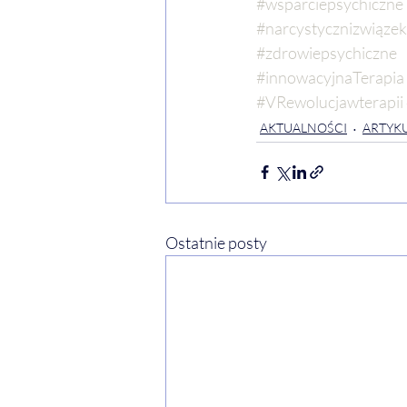
#wsparciepsychiczne
#narcystycznizwiązek
#zdrowiepsychiczne
#innowacyjnaTerapia
#VRewolucjawterapii
AKTUALNOŚCI
ARTYKU
Ostatnie posty