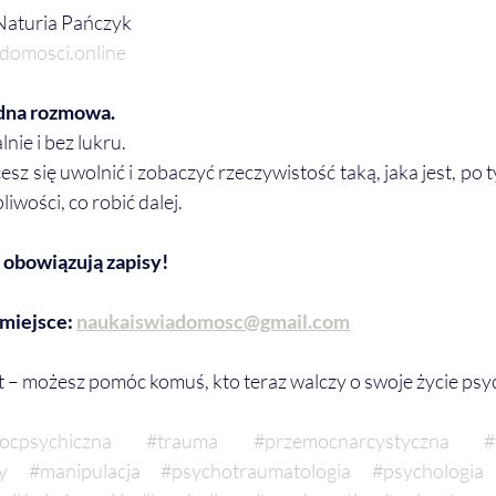
 Naturia Pańczyk
adomosci.online
odna rozmowa.
nie i bez lukru.
esz się uwolnić i zobaczyć rzeczywistość taką, jaka jest, po 
iwości, co robić dalej.
bowiązują zapisy!
miejsce: 
naukaiswiadomosc@gmail.com
t – możesz pomóc komuś, kto teraz walczy o swoje życie psy
ocpsychiczna
#trauma
#przemocnarcystyczna
#
y
#manipulacja
#psychotraumatologia
#psychologia