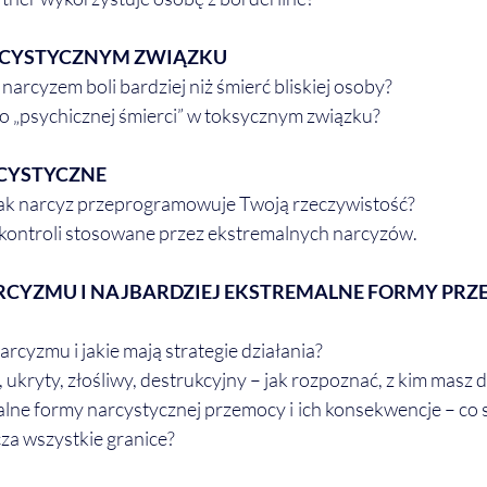
RCYSTYCZNYM ZWIĄZKU
 narcyzem boli bardziej niż śmierć bliskiej osoby?
 po „psychicznej śmierci” w toksycznym związku?
CYSTYCZNE
 jak narcyz przeprogramowuje Twoją rzeczywistość?
 kontroli stosowane przez ekstremalnych narcyzów.
CYZMU I NAJBARDZIEJ EKSTREMALNE FORMY PR
rcyzmu i jakie mają strategie działania?
 ukryty, złośliwy, destrukcyjny – jak rozpoznać, z kim masz 
lne formy narcystycznej przemocy i ich konsekwencje – co się
za wszystkie granice?