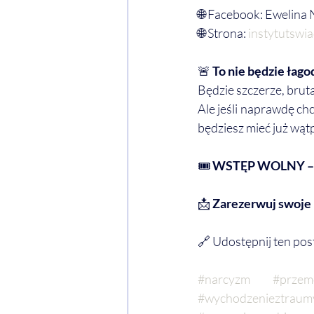
🌐 Facebook: Ewelina
🌐 Strona: 
instytutswi
🚨
 To nie będzie łag
Będzie szczerze, brutal
Ale jeśli naprawdę chc
będziesz mieć już wątpl
🎟 
WSTĘP WOLNY – o
📩 
Zarezerwuj swoje 
🔗 Udostępnij ten pos
#narcyzm
#przem
#wychodzenieztraum