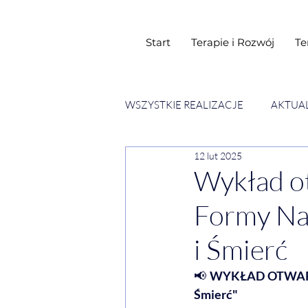
Start
Terapie i Rozwój
Te
WSZYSTKIE REALIZACJE
AKTUA
12 lut 2025
SESJE ESENCJI CHWIL
WY
Wykład o
Formy Na
i Śmierć
📢 
WYKŁAD OTWARTY:
Śmierć"