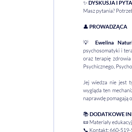
✨
 DYSKUSJA I PYT
Masz pytania? Potrzeb
👤
 PROWADZĄCA
💡
 Ewelina Natur
psychosomatyki i ter
oraz terapię zdrowia
Psychicznego, Psychos
Jej wiedza nie jest 
wygląda ten mechaniz
naprawdę pomagają od
📚 
DODATKOWE IN
📜 Materiały edukacyj
📞 Kontakt: 660-519