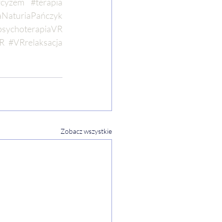
rcyzem
#terapia
aNaturiaPańczyk
psychoterapiaVR
VR
#VRrelaksacja
Zobacz wszystkie