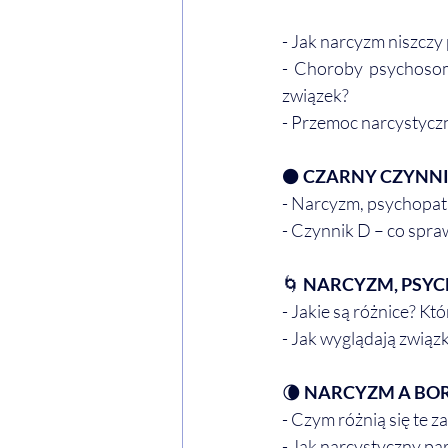
- Jak narcyzm niszczy
- Choroby psychosoma
związek?
- Przemoc narcystyczna
⚫
 CZARNY CZYNNI
- Narcyzm, psychopati
- Czynnik D – co spraw
🌀 
NARCYZM, PSYC
- Jakie są różnice? Kt
- Jak wyglądają związ
🌘 
NARCYZM A BO
- Czym różnią się te z
- Jak narcystyczny pa