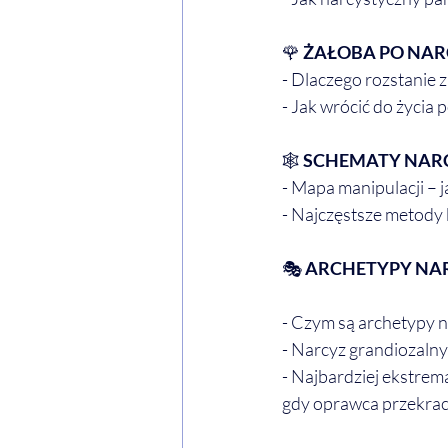
🌹
 ŻAŁOBA PO NA
- Dlaczego rozstanie z
- Jak wrócić do życia
🕸️
 SCHEMATY NAR
- Mapa manipulacji –
- Najczęstsze metody
🎭 
ARCHETYPY NAR
- Czym są archetypy na
- Narcyz grandiozalny,
- Najbardziej ekstrema
gdy oprawca przekrac