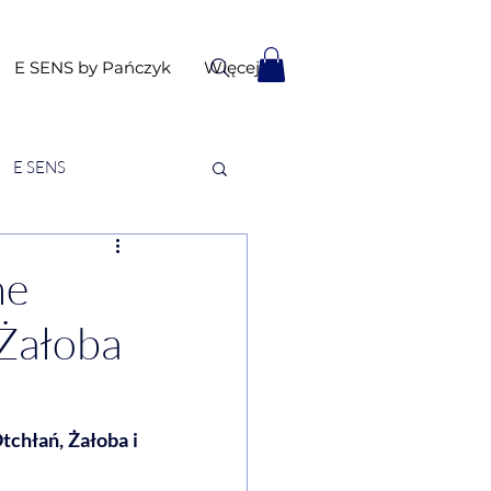
E SENS by Pańczyk
Więcej
E SENS
ne
Żałoba
łań, Żałoba i 