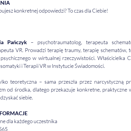
ANIA
ujesz konkretnej odpowiedzi? To czas dla Ciebie!
ia Pańczyk
 – psychotraumatolog, terapeuta schematów
apeuta VR. Prowadzi terapię traumy, terapię schematów, t
 psychicznego w wirtualnej rzeczywistości. Właścicielka 
omatyki i Terapii VR w Instytucie Świadomości.
tylko teoretyczna – sama przeszła przez narcystyczną pr
m od środka, dlatego przekazuje konkretne, praktyczne w
zyskać siebie.
FORMACJE
ne dla każdego uczestnika
-565