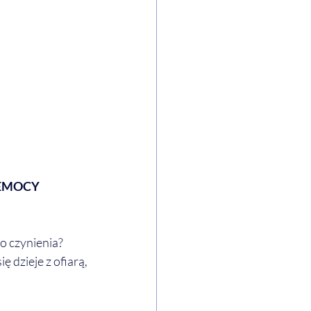
ZEMOCY
do czynienia?
 dzieje z ofiarą, 