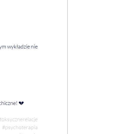
tym wykładzie nie 
chiczne! 💔
toksycznerelacje
#psychoterapia