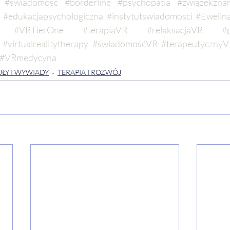
#świadomość
#borderline
#psychopatia
#związekzna
#edukacjapsychologiczna
#instytutswiadomosci
#Ewelin
#VRTierOne
#terapiaVR
#relaksacjaVR
#
#virtualrealitytherapy
#świadomośćVR
#terapeutyczny
#VRmedycyna
ŁY I WYWIADY
TERAPIA I ROZWÓJ