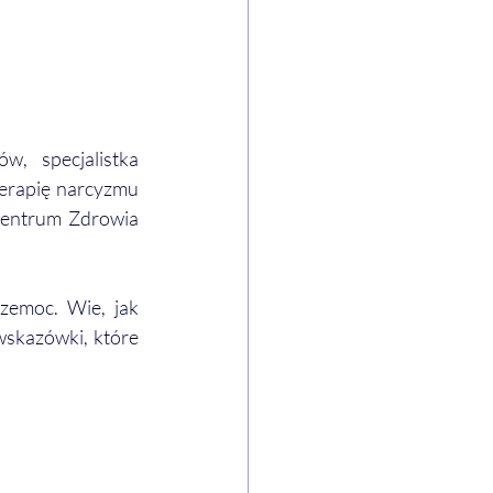
, specjalistka 
erapię narcyzmu 
Centrum Zdrowia 
zemoc. Wie, jak 
skazówki, które 