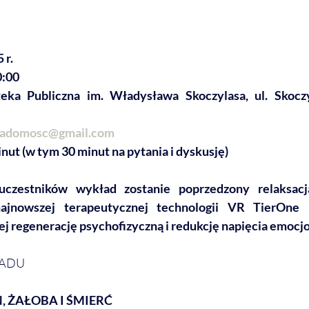
 r.
0:00
eka Publiczna im. Władysława Skoczylasa, ul. Skoczy
iadomosc@gmail.com
nut (w tym 30 minut na pytania i dyskusję)
czestników wykład zostanie poprzedzony relaksacją
najnowszej terapeutycznej technologii VR TierOne 
j regenerację psychofizyczną i redukcję napięcia emocj
ŁADU
 ŻAŁOBA I ŚMIERĆ