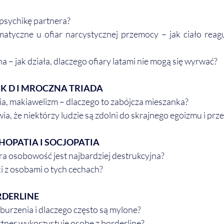
 psychikę partnera?
tyczne u ofiar narcystycznej przemocy – jak ciało reagu
 – jak działa, dlaczego ofiary latami nie mogą się wyrwać?
K D I MROCZNA TRIADA
a, makiawelizm – dlaczego to zabójcza mieszanka?
ia, że niektórzy ludzie są zdolni do skrajnego egoizmu i pr
HOPATIA I SOCJOPATIA
óra osobowość jest najbardziej destrukcyjna?
ki z osobami o tych cechach?
RDERLINE
aburzenia i dlaczego często są mylone?
rtner wykorzystuje osobę z borderline?