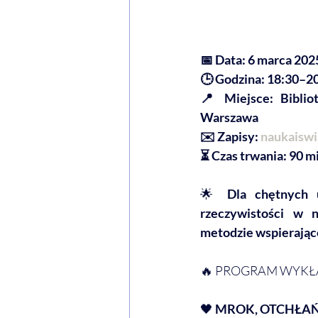
📅 Data: 6 marca 2025
🕒 Godzina: 18:30–2
📍 Miejsce: Bibliot
Warszawa
✉️ Zapisy: 
naukaisw
⏳ Czas trwania: 90 mi
🌟
 Dla chętnych u
rzeczywistości w 
metodzie wspierające
🔥 PROGRAM WYK
🖤 
MROK, OTCHŁAŃ,