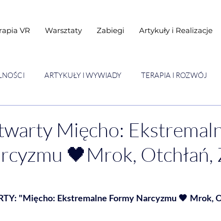
rapia VR
Warsztaty
Zabiegi
Artykuły i Realizacje
LNOŚCI
ARTYKUŁY I WYWIADY
TERAPIA I ROZWÓJ
STAWY
Warsztaty
twarty Mięcho: Ekstremal
rcyzmu 🖤Mrok, Otchłań, 
 "Mięcho: Ekstremalne Formy Narcyzmu 🖤 Mrok, Otch