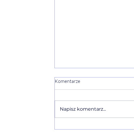
Komentarze
Napisz komentarz...
Ewelina Naturia Pańczyk w
komentarzu eksperckim o