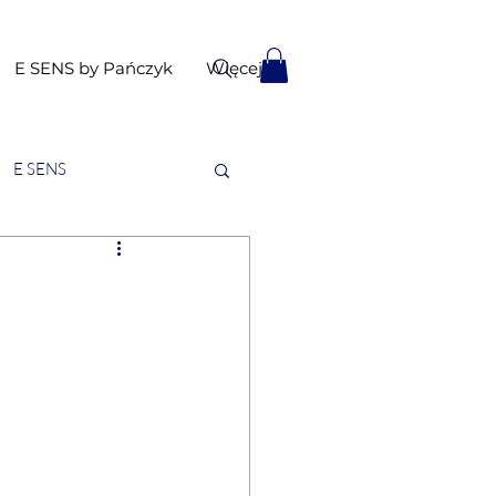
E SENS by Pańczyk
Więcej
E SENS