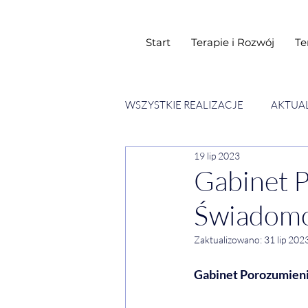
Start
Terapie i Rozwój
Te
WSZYSTKIE REALIZACJE
AKTUA
19 lip 2023
SESJE ESENCJI CHWIL
WY
Gabinet P
Świadomoś
Zaktualizowano:
31 lip 202
Gabinet Porozumien