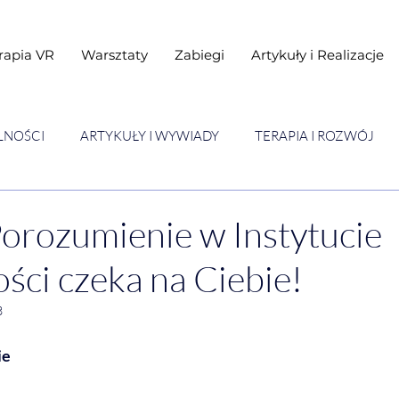
rapia VR
Warsztaty
Zabiegi
Artykuły i Realizacje
LNOŚCI
ARTYKUŁY I WYWIADY
TERAPIA I ROZWÓJ
STAWY
Warsztaty
orozumienie w Instytucie
ci czeka na Ciebie!
3
ie