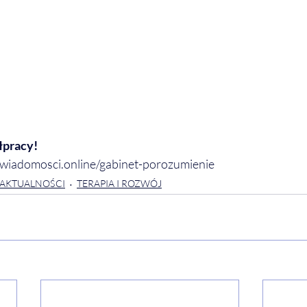
łpracy!
swiadomosci.online/gabinet-porozumienie
AKTUALNOŚCI
TERAPIA I ROZWÓJ