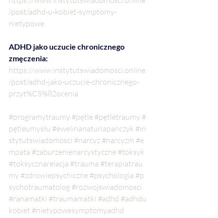
/post/adhd-u-kobiet-symptomy-
nietypowe
ADHD jako uczucie chronicznego 
zmęczenia:
https://www.instytutswiadomosci.online
/post/adhd-jako-uczucie-chronicznego-
przyt%C5%82ocenia
#programytraumy
#pętle
#pętletraumy
#
pętleumysłu
#ewelinanaturiapanczyk
#in
stytutswiadomosci
#narcyz
#narcyzm
#e
mpata
#zaburzenienarcystyczne
#toksyk
#toksycznarelacja
#trauma
#terapiatrau
my
#zdrowiepsychiczne
#psychologia
#p
sychotraumatolog
#rozwojswiadomosci
#ranamatki
#traumamatki
#adhd
#adhdu
kobiet
#nietypowesymptomyadhd