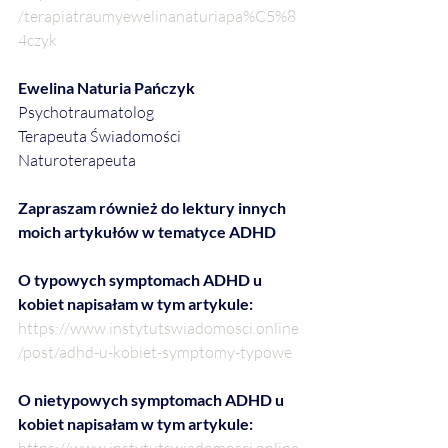
/terapiatraumyewelinanaturiapa%C5%8
4czyk
Ewelina Naturia Pańczyk
Psychotraumatolog
Terapeuta Świadomości
Naturoterapeuta
Zapraszam również do lektury innych 
moich artykułów w tematyce ADHD
O typowych symptomach ADHD u 
kobiet napisałam w tym artykule:
https://www.instytutswiadomosci.online
/post/adhd-u-kobiet-symptomy-typowe
O nietypowych symptomach ADHD u 
kobiet napisałam w tym artykule:
https://www.instytutswiadomosci.online