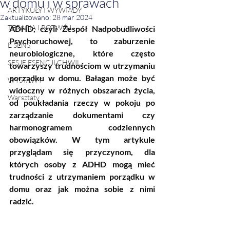
w domu i w sprawach
ARTYKUŁY I WYWIADY
Zaktualizowano:
28 mar 2024
TERAPIA I ROZWÓJ
ADHD, czyli Zespół Nadpobudliwości 
Psychoruchowej, to zaburzenie 
E SENS
neurobiologiczne, które często 
SESJE ESENCJI CHWIL
towarzyszy trudnościom w utrzymaniu 
porządku w domu. Bałagan może być 
WYSTAWY
widoczny w różnych obszarach życia, 
Warsztaty
od poukładania rzeczy w pokoju po 
zarządzanie dokumentami czy 
harmonogramem codziennych 
obowiązków. W tym artykule 
przyglądam się przyczynom, dla 
których osoby z ADHD mogą mieć 
trudności z utrzymaniem porządku w 
domu oraz jak można sobie z nimi 
radzić.