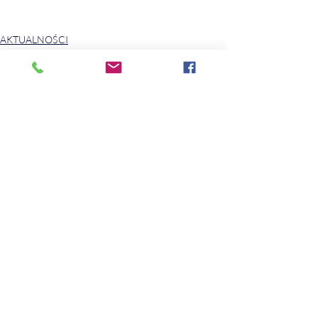
AKTUALNOŚCI
ARTYKUŁY I WYWIADY
TERAPIA I ROZWÓJ
Ostatnie posty
Zobacz wszystkie