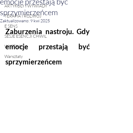
emocje przestają być
ARTYKUŁY I WYWIADY
sprzymierzeńcem
TERAPIA I ROZWÓJ
Zaktualizowano:
9 kwi 2025
E SENS
Zaburzenia nastroju. Gdy 
SESJE ESENCJI CHWIL
emocje przestają być 
WYSTAWY
Warsztaty
sprzymierzeńcem