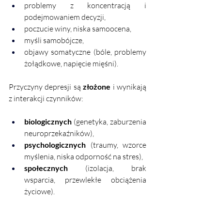
problemy z koncentracją i 
podejmowaniem decyzji,
poczucie winy, niska samoocena,
myśli samobójcze,
objawy somatyczne (bóle, problemy 
żołądkowe, napięcie mięśni).
Przyczyny depresji są 
złożone
 i wynikają 
z interakcji czynników:
biologicznych
 (genetyka, zaburzenia 
neuroprzekaźników),
psychologicznych
 (traumy, wzorce 
myślenia, niska odporność na stres),
społecznych
 (izolacja, brak 
wsparcia, przewlekłe obciążenia 
życiowe).