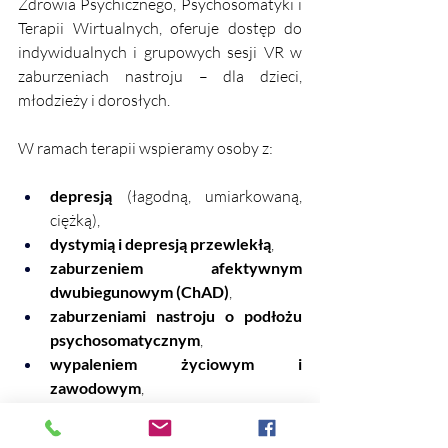
Zdrowia Psychicznego, Psychosomatyki i 
Terapii Wirtualnych, oferuje dostęp do 
indywidualnych i grupowych sesji VR w 
zaburzeniach nastroju – dla dzieci, 
młodzieży i dorosłych.
W ramach terapii wspieramy osoby z:
depresją
 (łagodną, umiarkowaną, 
ciężką),
dystymią i depresją przewlekłą
,
zaburzeniem afektywnym 
dwubiegunowym (ChAD)
,
zaburzeniami nastroju o podłożu 
psychosomatycznym
,
wypaleniem życiowym i 
zawodowym
,
spadkiem energii, nastroju i 
motywacji
.