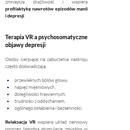
zmniejsza drażliwość i wspiera 
profilaktykę nawrotów epizodów manii 
i depresji
.
Terapia VR a psychosomatyczne 
objawy depresji
Osoby cierpiące na zaburzenia nastroju 
często doświadczają:
przewlekłych bólów głowy,
napięć mięśniowych,
dolegliwości trawiennych,
trudności z oddychaniem,
ogólnego osłabienia i bezsenności.
Relaksacja VR
 wspiera układ nerwowy 
poprzez łagodną stymulację zmysłów w 