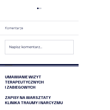
Komentarze
Napisz komentarz...
❤️Rekomendacja
💠❤️Rekomendacj
warsztatów Mapa
Traumy i Narcyz
Narcyzmu💠❤️
UMAWIANIE WIZYT
TERAPEUTYCZNYCH
I ZABIEGOWYCH
ZAPISY NA WARSZTATY
KLINIKA TRAUMY I NARCYZMU