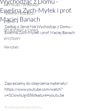
Wychodząc z Domu -
ARTYKUŁY I WYWIADY
Ewelina Zych-Myłek i prof.
TERAPIA I ROZWÓJ
Maciej Banach
E SENS
Zadbaj o Serce Nie Wychodząc z Domu - 
SESJE ESENCJI CHWIL
Ewelina Zych-Myłek i prof. Maciej Banach
WYSTAWY
Warsztaty
Zapraszamy do obejrzenia materiału!
https://www.youtube.com/watch?
v=SCwwlsJgrE8&feature=youtu.be
#zadbajosercewdomu