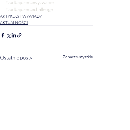
#zadbajosercewyzwanie
#zadbajosercechallenge
ARTYKUŁY I WYWIADY
AKTUALNOŚCI
Ostatnie posty
Zobacz wszystkie