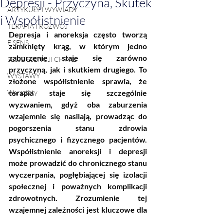
Depresji - Przyczyna, Skutek
ARTYKUŁY I WYWIADY
i Współistnienie
TERAPIA I ROZWÓJ
Depresja i anoreksja często tworzą 
E SENS
zamknięty krąg, w którym jedno 
zaburzenie staje się zarówno 
SESJE ESENCJI CHWIL
przyczyną, jak i skutkiem drugiego. To 
WYSTAWY
złożone współistnienie sprawia, że 
Warsztaty
terapia staje się szczególnie 
wyzwaniem, gdyż oba zaburzenia 
wzajemnie się nasilają, prowadząc do 
pogorszenia stanu zdrowia 
psychicznego i fizycznego pacjentów. 
Współistnienie anoreksji i depresji 
może prowadzić do chronicznego stanu 
wyczerpania, pogłębiającej się izolacji 
społecznej i poważnych komplikacji 
zdrowotnych. Zrozumienie tej 
wzajemnej zależności jest kluczowe dla 