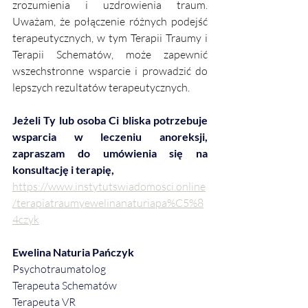
zrozumienia i uzdrowienia traum. 
Uważam, że połączenie różnych podejść 
terapeutycznych, w tym Terapii Traumy i 
Terapii Schematów, może zapewnić 
wszechstronne wsparcie i prowadzić do 
lepszych rezultatów terapeutycznych.
Jeżeli Ty lub osoba Ci bliska potrzebuje 
wsparcia w leczeniu anoreksji, 
zapraszam do umówienia się na 
konsultację i terapię,
https://www.instytutswiadomosci.online
/terapiatraumyewelinanaturiapa%C5%8
4czyk
Ewelina Naturia Pańczyk
Psychotraumatolog
Terapeuta Schematów
Terapeuta VR