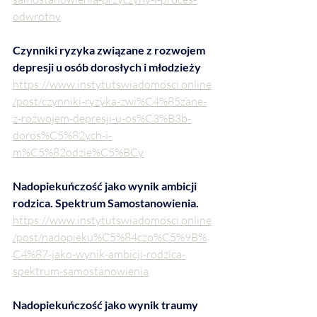
odwrotny
Czynniki ryzyka związane z rozwojem 
depresji u osób dorosłych i młodzieży
https://www.instytutswiadomosci.online
/post/czynniki-ryzyka-zwi%C4%85zane-
z-rozwojem-depresji-u-os%C3%B3b-
doros%C5%82ych-i-
m%C5%82odzie%C5%BCy
Nadopiekuńczość jako wynik ambicji 
rodzica. Spektrum Samostanowienia.
https://www.instytutswiadomosci.online
/post/nadopieku%C5%84czo%C5%9B%
C4%87-jako-wynik-ambicji-rodzica-
spektrum-samostanowienia
Nadopiekuńczość jako wynik traumy 