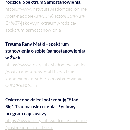
rodzica. Spektrum Samostanowienia.
https://www.instytutswiadomosci.online
/post/nadopieku%C5%84czo%C5%9B%
C4%87-jako-wynik-traumy-rodzica-
spektrum-samostanowienia
Trauma Rany Matki - spektrum 
stanowienia o sobie (samostanowienia) 
w Życiu.
https://www.instytutswiadomosci.online
/post/trauma-rany-matki-spektrum-
stanowienia-o-sobie-samostanowienia-
w-%C5%BCyciu
Osierocone dzieci potrzebują "Stać 
Się". Trauma osierocenia i życiowy 
program naprawczy.
https://www.instytutswiadomosci.online
/post/osierocone-dzieci-