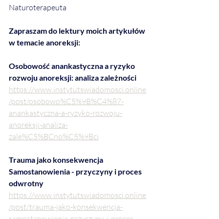
Naturoterapeuta
Zapraszam do lektury moich artykułów 
w temacie anoreksji:
Osobowość anankastyczna a ryzyko 
rozwoju anoreksji: analiza zależności
https://www.instytutswiadomosci.online
/post/osobowo%C5%9B%C4%87-
anankastyczna-a-ryzyko-rozwoju-
anoreksji-analiza-
zale%C5%BCno%C5%9Bci
Trauma jako konsekwencja 
Samostanowienia - przyczyny i proces 
odwrotny
https://www.instytutswiadomosci.online
/post/trauma-jako-konsekwencja-
samostanowienia-przyczyny-i-proces-