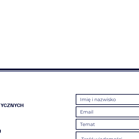
TYCZNYCH
U