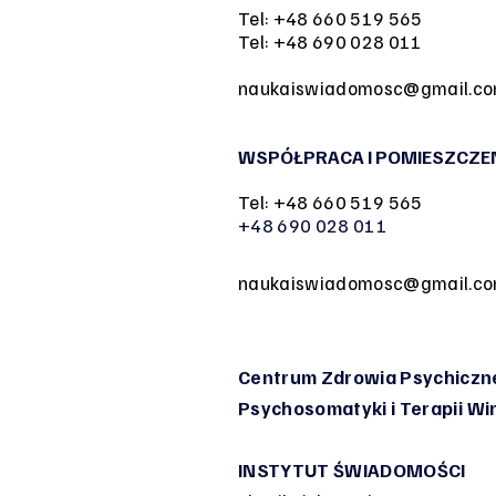
Tel: +48 660 519 565
Tel: +48 690 028 011
naukaiswiadomosc@gmail.c
WSPÓŁPRACA I POMIESZCZE
Tel: +48 660 519 565
+48 690 028 011
naukaiswiadomosc@gmail.c
Centrum Zdrowia Psychiczne
Psychosomatyki
i Terapii W
INSTYTUT ŚWIADOMOŚCI