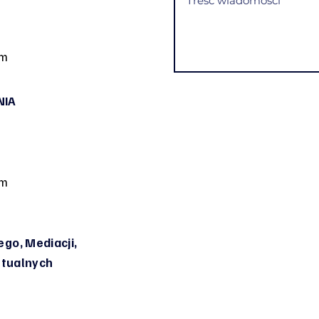
om
NIA
om
go, Mediacji,
irtualnych